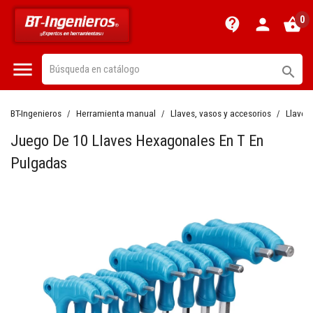
0
contact_support
person
shopping_basket


BT-Ingenieros
Herramienta manual
Llaves, vasos y accesorios
Llaves
Juego De 10 Llaves Hexagonales En T En
Pulgadas