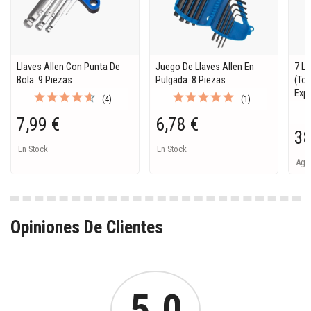
Llaves Allen Con Punta De
Juego De Llaves Allen En
7 L
Bola. 9 Piezas
Pulgada. 8 Piezas
(Tor
Expe
(4)
(1)
7,99 €
6,78 €
38
En Stock
En Stock
Ago
Opiniones De Clientes
5.0