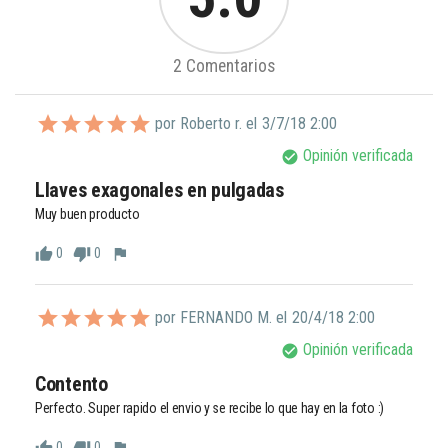
2 Comentarios
por Roberto r. el
3/7/18 2:00
Opinión verificada
check_circle
Llaves exagonales en pulgadas
Muy buen producto 
0
0
thumb_up
thumb_down
flag
por FERNANDO M. el
20/4/18 2:00
Opinión verificada
check_circle
Contento
Perfecto. Super rapido el envio y se recibe lo que hay en la foto :)
0
0