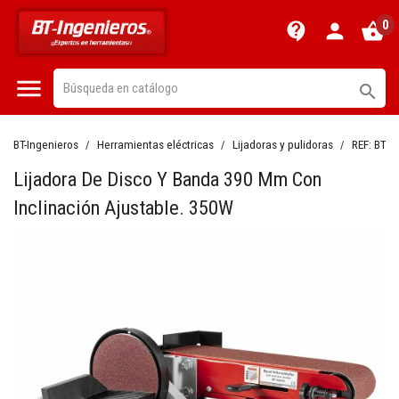
0
contact_support
person
shopping_basket


BT-Ingenieros
Herramientas eléctricas
Lijadoras y pulidoras
REF:
BT14
Lijadora De Disco Y Banda 390 Mm Con
Inclinación Ajustable. 350W