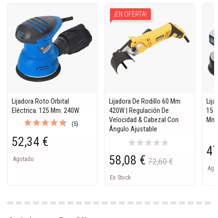
¡EN OFERTA!
Lijadora Roto Orbital
Lijadora De Rodillo 60 Mm
Lija
Eléctrica. 125 Mm. 240W
420W | Regulación De
15 
Velocidad & Cabezal Con
Mm
(5)
Ángulo Ajustable
52,34 €
star
star
star
star
star
47
58,08 €
Agotado
72,60 €
Ago
En Stock