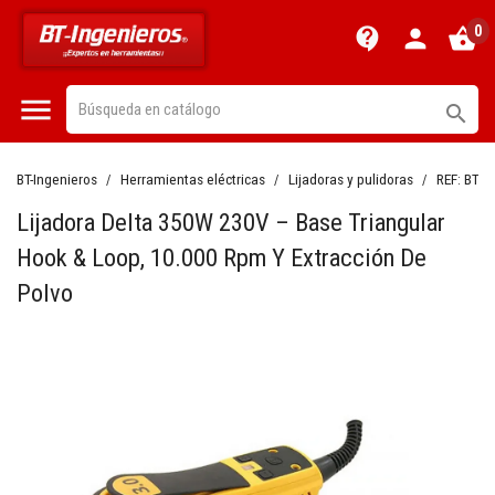
0
contact_support
person
shopping_basket


BT-Ingenieros
Herramientas eléctricas
Lijadoras y pulidoras
REF:
BT17
Lijadora Delta 350W 230V – Base Triangular
Hook & Loop, 10.000 Rpm Y Extracción De
Polvo