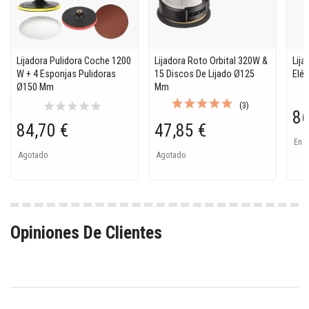
Lijadora Pulidora Coche 1200
Lijadora Roto Orbital 320W &
Lija
W + 4 Esponjas Pulidoras
15 Discos De Lijado Ø125
Elé
Ø150 Mm
Mm
star
star
star
star
star
(3)
86
84,70 €
47,85 €
En S
Agotado
Agotado
Opiniones De Clientes