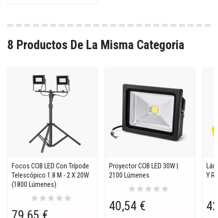
8 Productos De La Misma Categoria
Focos COB LED Con Trípode
Proyector COB LED 30W |
Lám
Telescópico 1.8 M - 2 X 20W
2100 Lúmenes
Y Re
(1800 Lúmenes)
star
star
star
star
star
star
star
star
star
star
40,54 €
42
79,65 €