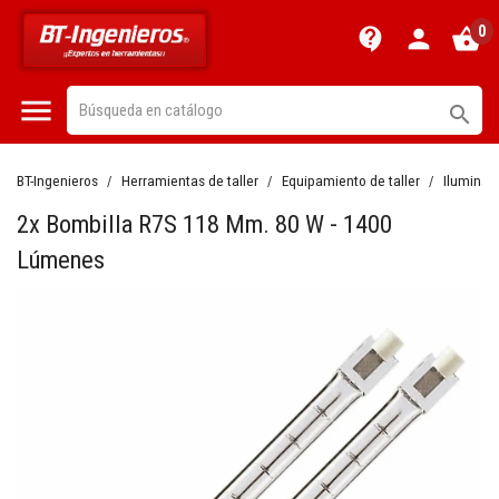
0
contact_support
person
shopping_basket


BT-Ingenieros
Herramientas de taller
Equipamiento de taller
Iluminac
2x Bombilla R7S 118 Mm. 80 W - 1400
Lúmenes