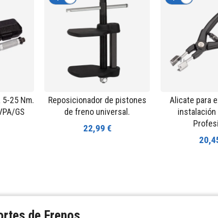
a 5-25 Nm.
Reposicionador de pistones
Alicate para 
o VPA/GS
de freno universal.
instalación
Profes
22,99 €
20,4
ortes de Frenos