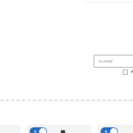
A
+
-
+
-