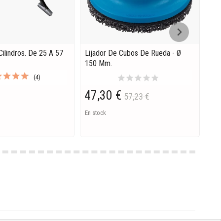
Cilindros. De 25 A 57
Lijador De Cubos De Rueda - Ø
Lla
150 Mm.
Tor
star
star
star
star
star
(4)
47,30 €
7,
57,23 €
En stock
En S