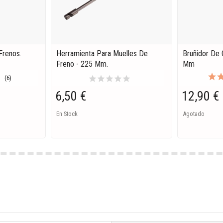
Frenos.
Herramienta Para Muelles De
Bruñidor De 
Freno - 225 Mm.
Mm
star
star
star
star
star
(6)
6,50 €
12,90 €
En Stock
Agotado