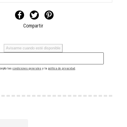
Compartir
Avisarme cuando esté disponible
cepto las
condiciones generales
y la
política de privacidad
.