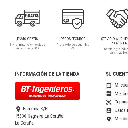
¡ENVIO GRATIS!
PAGOS SEGUROS
SERVICIO AL CLIE
POSVENTA
Envío gratuíto en pedidos
Protocolo de seguridad
superiores a 99€
SSL
Servicio y produ
garantizados
INFORMACIÓN DE LA TIENDA
SU CUEN
Mi cue

Mis pe
widgets
Cupone
content_cut
location_on
Barquiña S/N
Datos 
account_box
15830 Negreira La Coruña
Mis dir
location_on
La Coruña