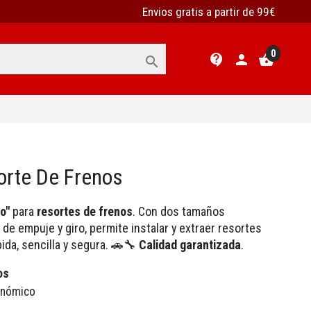
Envios gratis a partir de 99€
0
contact_support
person
shopping_basket

sorte De Frenos
o"
para
resortes de frenos
. Con dos tamaños
 de empuje y giro, permite instalar y extraer resortes
ida, sencilla y segura. 🚗🔧
Calidad garantizada
.
os
onómico