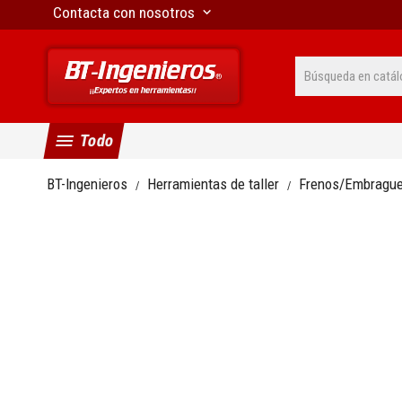
Contacta con nosotros
keyboard_arrow_down
menu
Todo
BT-Ingenieros
Herramientas de taller
Frenos/Embragu