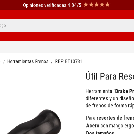
Opiniones verificadas 4.84/5
e
Herramientas Frenos
REF:
BT10781
Útil Para Re
Herramienta
"Brake Pr
diferentes y un diseño
de frenos de forma ráp
Para
resortes de fren
Acero
con mango erg
Dos tamaños