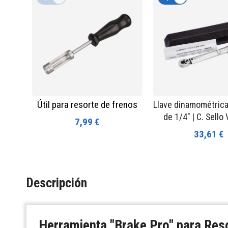
Útil para resorte de frenos
Llave dinamométric
de 1/4" | C. Sell
7,99 €
33,61 €
Descripción
Herramienta "Brake Pro" para Res