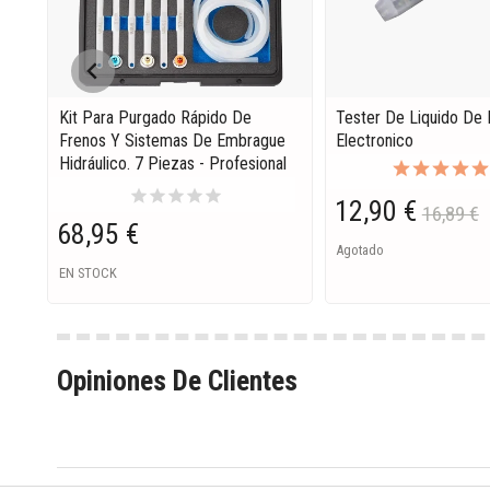
Kit Para Purgado Rápido De
Tester De Liquido De 
Frenos Y Sistemas De Embrague
Electronico
Hidráulico. 7 Piezas - Profesional
star
star
star
star
star
12,90 €
16,89 €
68,95 €
Agotado
EN STOCK
Opiniones De Clientes