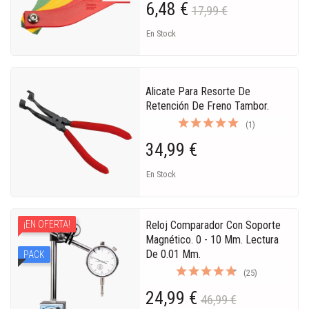
6,48 €
17,99 €
En Stock
Alicate Para Resorte De
Retención De Freno Tambor.
(1)
34,99 €
En Stock
Reloj Comparador Con Soporte
¡EN OFERTA!
Magnético. 0 - 10 Mm. Lectura
De 0.01 Mm.
PACK
(25)
24,99 €
46,99 €