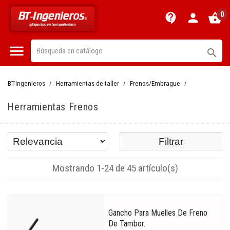
0
contact_support
person
shopping_basket


BT-Ingenieros
Herramientas de taller
Frenos/Embrague
Herramientas Frenos
Filtrar
Mostrando 1-24 de 45 artículo(s)
Gancho Para Muelles De Freno
De Tambor.