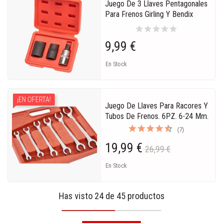
Juego De 3 Llaves Pentagonales
Para Frenos Girling Y Bendix
star
star
star
star
star
9,99 €
En Stock
¡EN OFERTA!
Juego De Llaves Para Racores Y
Tubos De Frenos. 6PZ. 6-24 Mm.
(7)
19,99 €
26,99 €
En Stock
Has visto 24 de 45 productos