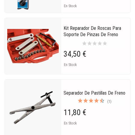
En Stock
Kit Reparador De Roscas Para
Soporte De Pinzas De Freno
star
star
star
star
star
34,50 €
En Stock
Separador De Pastillas De Freno
(1)
11,80 €
En Stock