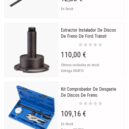
En Stock
Extractor Instalador De Discos
De Freno De Ford Transit
star
star
star
star
star
110,00 €
Últimas unidades en stock
Entrega GRATIS
Kit Comprobador De Desgaste
De Discos De Freno.
star
star
star
star
star
109,16 €
En Stock