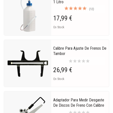
1 Litro
(12)
17,99 €
En Stock
Calibre Para Ajuste De Frenos De
Tambor
star
star
star
star
star
26,99 €
En Stock
Adaptador Para Medir Desgaste
De Discos De Freno Con Calibre
star
star
star
star
star