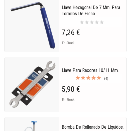
Llave Hexagonal De 7 Mm. Para
Tornillos De Freno
star
star
star
star
star
7,26 €
En Stock
Llave Para Racores 10/11 Mm.
(4)
5,90 €
En Stock
Bomba De Rellenado De Líquidos.