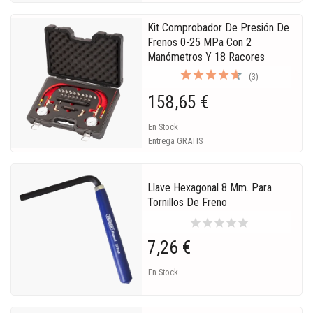
Kit Comprobador De Presión De
Frenos 0-25 MPa Con 2
Manómetros Y 18 Racores
(3)
158,65 €
En Stock
Entrega GRATIS
Llave Hexagonal 8 Mm. Para
Tornillos De Freno
star
star
star
star
star
7,26 €
En Stock