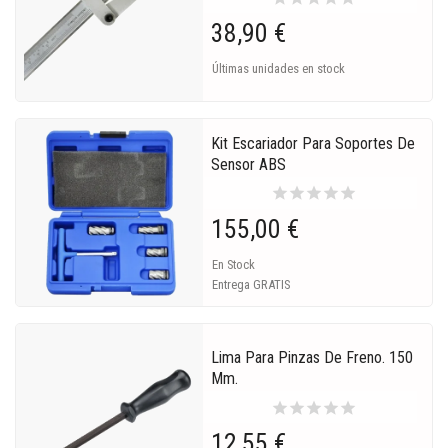
38,90 €
Últimas unidades en stock
Kit Escariador Para Soportes De
Sensor ABS
star
star
star
star
star
155,00 €
En Stock
Entrega GRATIS
Lima Para Pinzas De Freno. 150
Mm.
star
star
star
star
star
12,55 €