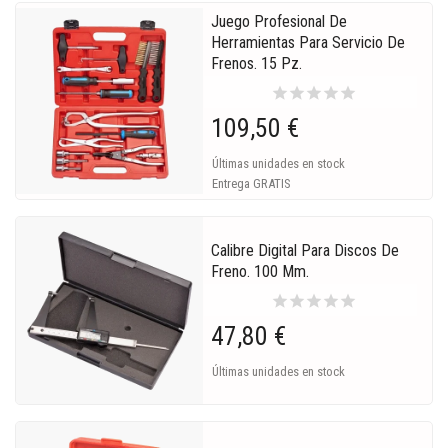
Juego Profesional De
Herramientas Para Servicio De
Frenos. 15 Pz.
star
star
star
star
star
109,50 €
Últimas unidades en stock
Entrega GRATIS
Calibre Digital Para Discos De
Freno. 100 Mm.
star
star
star
star
star
47,80 €
Últimas unidades en stock