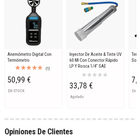
Anemómetro Digital Con
Inyector De Aceite & Tinte UV
Ter
Termómetro
60 Ml Con Conector Rápido
Son
LP Y Rosca 1/4" SAE
(1)
star
star
star
star
star
50,99 €
7,
33,78 €
EN STOCK
En S
Agotado
Opiniones De Clientes