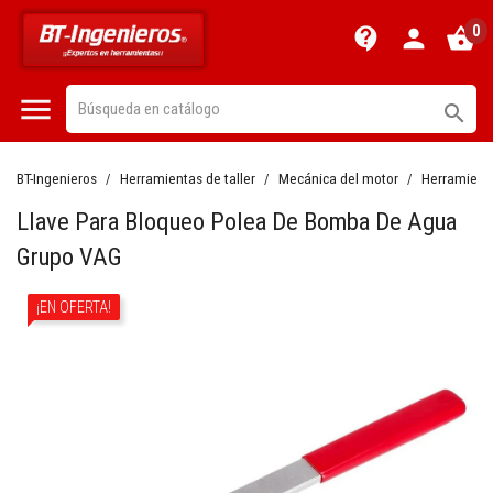
0
contact_support
person
shopping_basket


BT-Ingenieros
Herramientas de taller
Mecánica del motor
Herramienta
Llave Para Bloqueo Polea De Bomba De Agua
Grupo VAG
¡EN OFERTA!