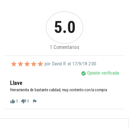
5.0
1 Comentarios
por David R. el
17/9/18 2:00
Opinión verificada
check_circle
Llave
Herramienta de bastante calidad, muy contento con la compra
0
0
thumb_up
thumb_down
flag