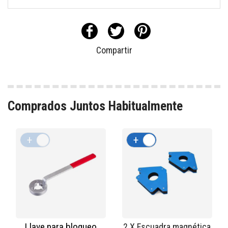
Compartir
Comprados Juntos Habitualmente
+
-
+
-
Llave para bloqueo
2 X Escuadra magnética