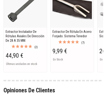
Extractor Instalador De
Extractor De Rótula En Acero
Extr
Rótulas Axiales De Dirección
Forjado. Sistema Tenedor
Sist
De 28 A 35 MM.
(7)
(2)
9,99 €
26
44,90 €
En Stock
En S
Últimas unidades en stock
Opiniones De Clientes