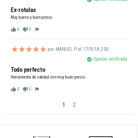
Ex-rotulas
Muy bueno y buen precio
0
0
thumb_up
thumb_down
flag
por MANUEL P. el
17/9/18 2:00
Opinión verificada
check_circle
Todo perfecto
Herramienta de calidad con muy buen precio.
0
0
thumb_up
thumb_down
flag
1
2