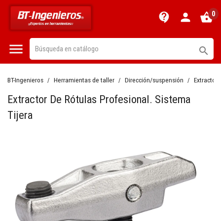
0
contact_support
person
shopping_basket


BT-Ingenieros
Herramientas de taller
Dirección/suspensión
Extractore
Extractor De Rótulas Profesional. Sistema
Tijera