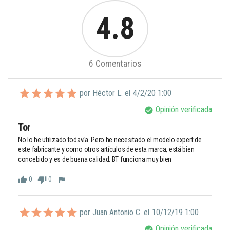
4.8
6 Comentarios
por Héctor L. el
4/2/20 1:00
Opinión verificada
check_circle
Tor
No lo he utilizado todavía. Pero he necesitado el modelo expert de 
este fabricante y como otros artículos de esta marca, está bien 
concebido y es de buena calidad. BT funciona muy bien
0
0
thumb_up
thumb_down
flag
por Juan Antonio C. el
10/12/19 1:00
Opinión verificada
check_circle