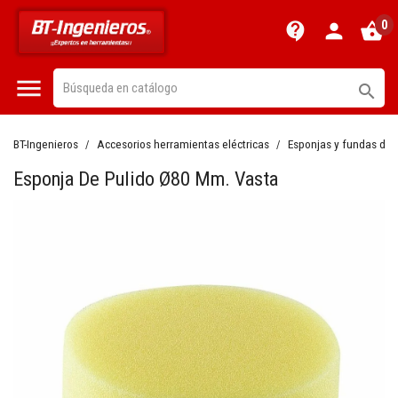
0
contact_support
person
shopping_basket


BT-Ingenieros
Accesorios herramientas eléctricas
Esponjas y fundas de 
Esponja De Pulido Ø80 Mm. Vasta