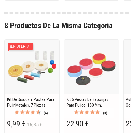
8 Productos De La Misma Categoria
¡EN OFERTA!
Kit De Discos Y Pastas Para
Kit 6 Piezas De Esponjas
Pul
Pulir Metales. 7 Piezas
Para Pulido. 150 Mm.
Cort
(4)
(3)
9,99 €
22,90 €
22
16,85 €