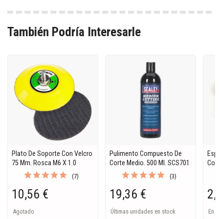
También Podría Interesarle
Plato De Soporte Con Velcro
Pulimento Compuesto De
Esp
75 Mm. Rosca M6 X 1.0
Corte Medio. 500 Ml. SCS701
Cor
(7)
(3)
10,56 €
19,36 €
2,
Agotado
Últimas unidades en stock
En S