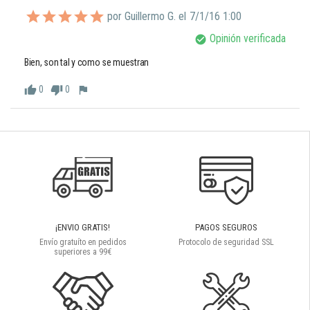
por Guillermo G. el
7/1/16 1:00
Opinión verificada
check_circle
Bien, son tal y como se muestran
0
0
thumb_up
thumb_down
flag
¡ENVIO GRATIS!
PAGOS SEGUROS
Envío gratuíto en pedidos
Protocolo de seguridad SSL
superiores a 99€