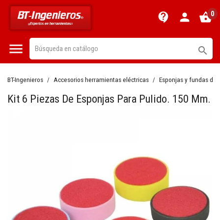
0
contact_support
person
shopping_basket


BT-Ingenieros
Accesorios herramientas eléctricas
Esponjas y fundas de 
Kit 6 Piezas De Esponjas Para Pulido. 150 Mm.