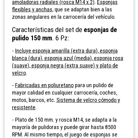
amoladoras radiales (rosca M14 x 2)
.
Esponjas
flexibles y anchas,
que se adaptan bien a las
zonas angulares en la carrocería del vehículo.
Características del set de
esponjas de
pulido 150 mm
. 6 Pz:
-
Incluye esponja amarilla (extra dura), esponja
blanca (dura), esponja azul (media), esponja rosa
(suave), esponja negra (extra suave) y plato de
velcro
.
-
Fabricadas en poliuretano
para un pulido de
mayor calidad en cualquier carrocería, coches,
motos, barcos, etc.
Sistema de velcro cómodo y
resistente
.
- Plato de 150 mm. y rosca M14, se adapta a la
mayoría de pulidoras y puede girar hasta 8500
RPM. Al mismo tiempo, el juego de esponjas se