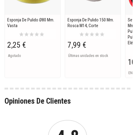
Esponja De Pulido Ø80 Mm.
Esponja De Pulido 150 Mm.
Set
Vasta
Rosca M14, Corte
Mm 
Pul
star
star
star
star
star
star
star
star
star
star
Puli
2,25 €
7,99 €
Elé
Agotado
Últimas unidades en stock
10
EN 
Opiniones De Clientes