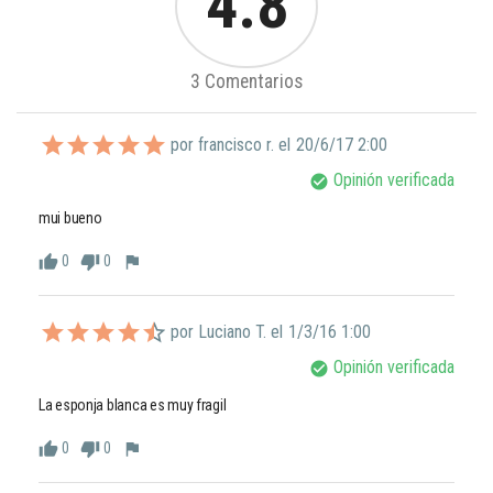
4.8
3 Comentarios
por francisco r. el
20/6/17 2:00
Opinión verificada
check_circle
mui bueno
0
0
thumb_up
thumb_down
flag
por Luciano T. el
1/3/16 1:00
Opinión verificada
check_circle
La esponja blanca es muy fragil
0
0
thumb_up
thumb_down
flag