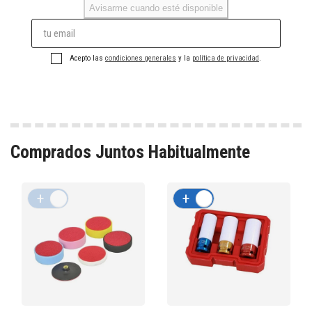
Avisarme cuando esté disponible
Acepto las
condiciones generales
y la
política de privacidad
.
Comprados Juntos Habitualmente
+
-
+
-