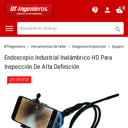
0
contact_support
person
shopping_basket


BT-Ingenieros
Herramientas de taller
Diagnosis/inspección
Equipos d
Endoscopio Industrial Inalámbrico HD Para
Inspección De Alta Definición
¡EN OFERTA!