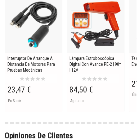
Interruptor De Arranque A
Lámpara Estroboscópica
Tes
Distancia De Motores Para
Digital Con Avance PE-2 | 90º
Enc
Pruebas Mecánicas
| 12V
star
star
star
star
star
star
star
star
star
star
21
23,47 €
84,50 €
Últi
En Stock
Agotado
Opiniones De Clientes