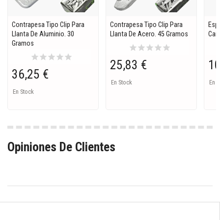
Contrapesa Tipo Clip Para
Contrapesa Tipo Clip Para
Espá
Llanta De Aluminio. 30
Llanta De Acero. 45 Gramos
Carr
Gramos
star
star
star
star
star
star
star
star
star
star
25,83 €
10
36,25 €
En Stock
En S
En Stock
Opiniones De Clientes