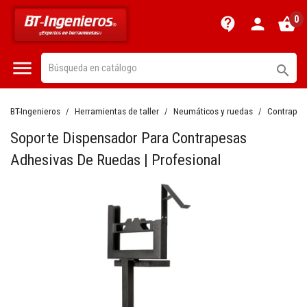
0
contact_support
person
shopping_basket


BT-Ingenieros
Herramientas de taller
Neumáticos y ruedas
Contrapes
Soporte Dispensador Para Contrapesas
Adhesivas De Ruedas | Profesional