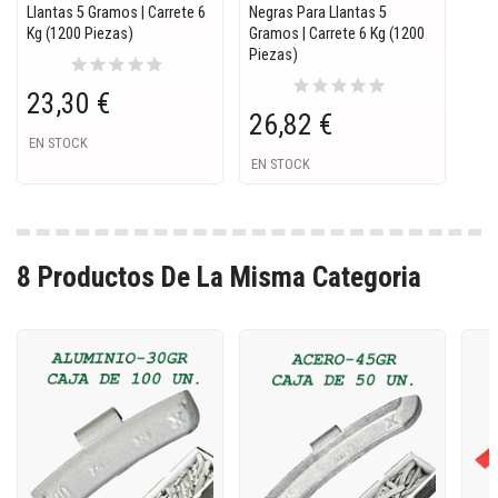
Llantas 5 Gramos | Carrete 6
Negras Para Llantas 5
Kg (1200 Piezas)
Gramos | Carrete 6 Kg (1200
Piezas)
star
star
star
star
star
star
star
star
star
star
23,30 €
26,82 €
EN STOCK
EN STOCK
8 Productos De La Misma Categoria