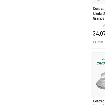
Contrap
Llanta D
Gramos
st
34,0
En Stock
Contrap