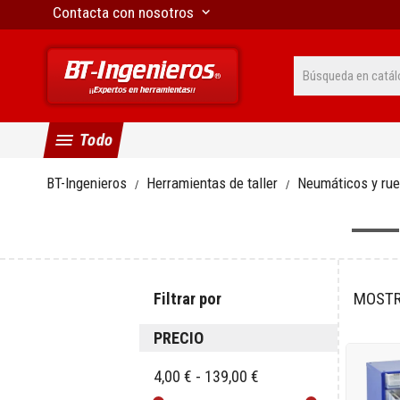
Contacta con nosotros
keyboard_arrow_down
menu
Todo
BT-Ingenieros
Herramientas de taller
Neumáticos y ru
Filtrar por
MOSTR
PRECIO
4,00 € - 139,00 €