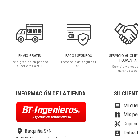
¡ENVIO GRATIS!
PAGOS SEGUROS
SERVICIO AL CLIE
POSVENTA
Envío gratuíto en pedidos
Protocolo de seguridad
superiores a 99€
SSL
Servicio y produ
garantizados
INFORMACIÓN DE LA TIENDA
SU CUEN
Mi cue

Mis pe
widgets
Cupone
content_cut
location_on
Barquiña S/N
Datos 
account_box