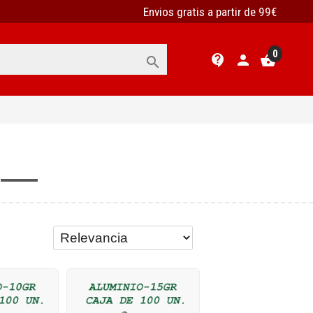
Envios gratis a partir de 99€
0
contact_support
person
shopping_basket
