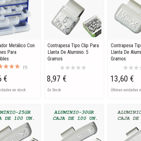
ador Metálico Con
Contrapesa Tipo Clip Para
Contrapesa Tip
nes Para
Llanta De Aluminio. 5
Llanta De Alumi
bles
Gramos
Gramos
star
star
star
star
star
star
star
star
s
(1)
6 €
8,97 €
13,60 €
nidades en stock
En Stock
Últimas unidades e