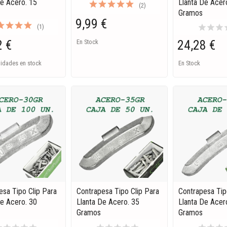
De Acero. 15
Llanta De Acer
(2)
Gramos
9,99 €
star
star
star
s
(1)
2 €
24,28 €
En Stock
nidades en stock
En Stock
esa Tipo Clip Para
Contrapesa Tipo Clip Para
Contrapesa Tip
De Acero. 30
Llanta De Acero. 35
Llanta De Acer
Gramos
Gramos