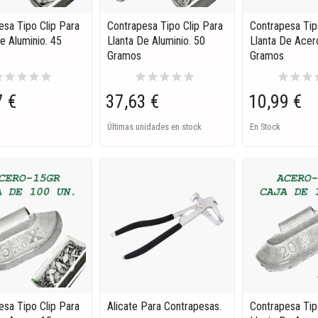
esa Tipo Clip Para
Contrapesa Tipo Clip Para
Contrapesa Tip
e Aluminio. 45
Llanta De Aluminio. 50
Llanta De Acer
Gramos
Gramos
ar
star
star
star
star
star
star
star
star
star
star
star
star
s
7 €
37,63 €
10,99 €
Últimas unidades en stock
En Stock
esa Tipo Clip Para
Alicate Para Contrapesas.
Contrapesa Tip