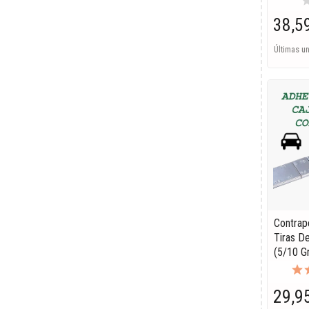
st
38,5
Últimas u
Contrap
Tiras D
(5/10 G
29,9