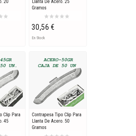
o. 20
Llanta De Acero. 25
Gramos
tar
star
star
star
star
star
star
30,56 €
En Stock
o Clip Para
Contrapesa Tipo Clip Para
o. 45
Llanta De Acero. 50
Gramos