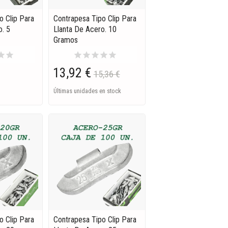
o Clip Para
Contrapesa Tipo Clip Para
o. 5
Llanta De Acero. 10
Gramos
tar
star
star
star
star
star
star
13,92 €
15,36 €
Últimas unidades en stock
o Clip Para
Contrapesa Tipo Clip Para