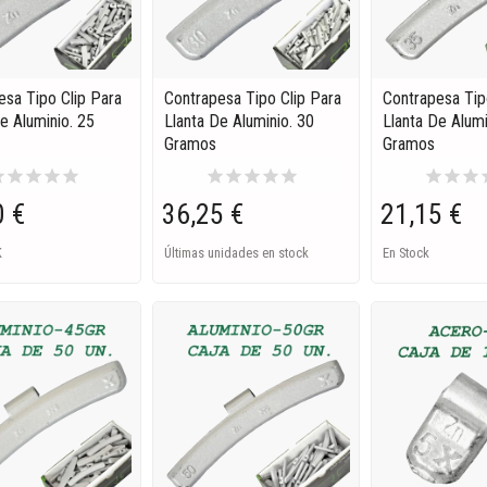
esa Tipo Clip Para
Contrapesa Tipo Clip Para
Contrapesa Tip
e Aluminio. 25
Llanta De Aluminio. 30
Llanta De Alumi
Gramos
Gramos
ar
star
star
star
star
star
star
star
star
star
star
star
star
s
0 €
36,25 €
21,15 €
K
Últimas unidades en stock
En Stock