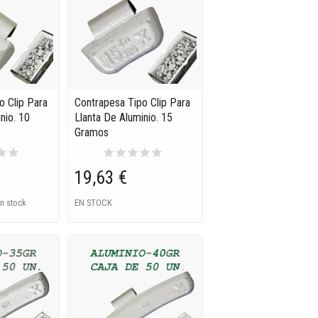
o Clip Para
Contrapesa Tipo Clip Para
nio. 10
Llanta De Aluminio. 15
Gramos
tar
star
star
star
star
star
star
19,63 €
n stock
EN STOCK