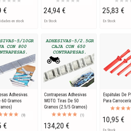
ar
star
star
star
star
star
star
star
star
star
star
star
star
s
9 €
24,94 €
25,83 €
nidades en stock
En Stock
En Stock
esas Adhesivas.
Contrapesas Adhesivas
Espátulas De P
e 60 Gramos
MOTO. Tiras De 50
Para Carrocería
ramos)
Gramos (2.5/5 Gramos)
(9)
(1)
10,95 €
5 €
134,20 €
En Stock