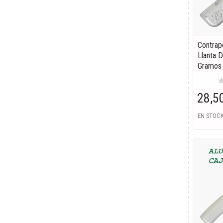
Contrap
Llanta D
Gramos
st
28,5
EN STOC