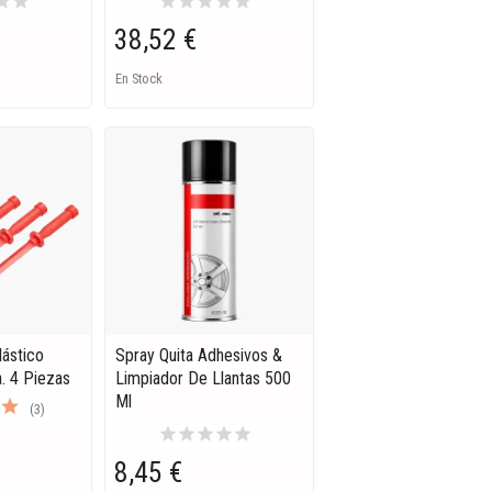
tar
star
star
star
star
star
star
38,52 €
En Stock
lástico
Spray Quita Adhesivos &
. 4 Piezas
Limpiador De Llantas 500
Ml
(3)
star
star
star
star
star
8,45 €