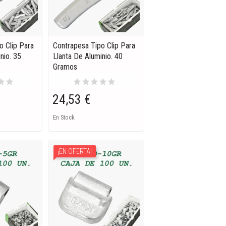
o Clip Para
Contrapesa Tipo Clip Para
nio. 35
Llanta De Aluminio. 40
Gramos
tar
star
star
star
star
star
star
24,53 €
En Stock
¡EN OFERTA!