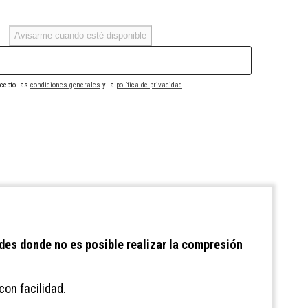
Avisarme cuando esté disponible
cepto las
condiciones generales
y la
política de privacidad
.
es donde no es posible realizar la compresión
on facilidad.