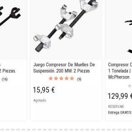
s
Juego Compresor De Muelles De
Compresor De
2 Piezas.
Suspensión. 200 MM. 2 Piezas
1 Tonelada |
McPherson
(16)
(9)
sta
15,95 €
129,99 
Agotado
RESERVAR
Entrega GRATIS