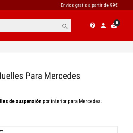
Envios gratis a partir de 99€
0
contact_support
person
shopping_basket

uelles Para Mercedes
lles de suspensión
por interior para Mercedes.