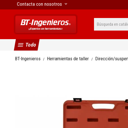
Contacta con nosotros
keyboard_arrow_down
menu
Todo
BT-Ingenieros
Herramientas de taller
Dirección/suspe