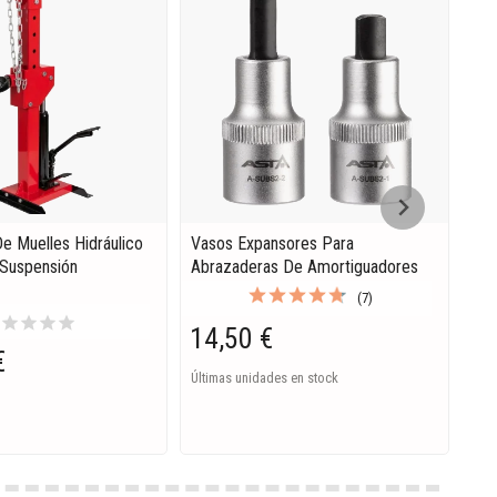
 Muelles Hidráulico
Vasos Expansores Para
Pac
 Suspensión
Abrazaderas De Amortiguadores
Rec
Com
(7)
Pie
r
star
star
star
star
14,50 €
€
21
Últimas unidades en stock
En S