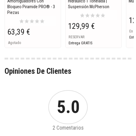
Amortiguadores Con
Hidráulico 1 Tonelada |
Mue
Bloqueo Piramide PRO® - 3
Suspensión McPherson
Piezas
star
star
star
star
star
12
star
star
star
star
star
129,99 €
63,39 €
En S
RESERVAR
Entr
Agotado
Entrega GRATIS
Opiniones De Clientes
5.0
2 Comentarios