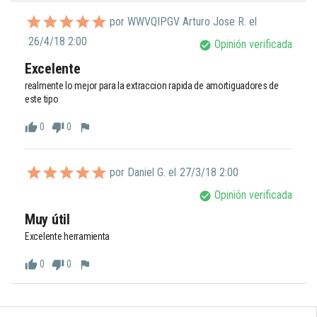
por WWVQIPGV Arturo Jose R. el
26/4/18 2:00
Opinión verificada
check_circle
Excelente
realmente lo mejor para la extraccion rapida de amortiguadores de 
este tipo
0
0
thumb_up
thumb_down
flag
por Daniel G. el
27/3/18 2:00
Opinión verificada
check_circle
Muy útil 
Excelente herramienta 
0
0
thumb_up
thumb_down
flag