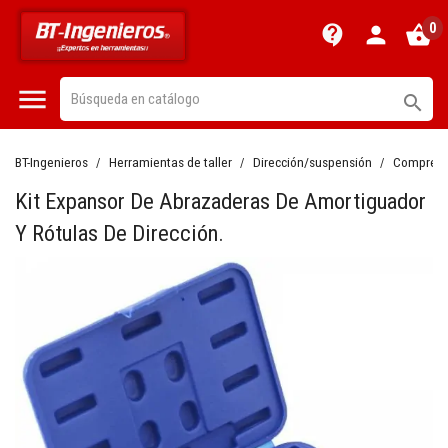
0
contact_support
person
shopping_basket


BT-Ingenieros
Herramientas de taller
Dirección/suspensión
Compreso
Kit Expansor De Abrazaderas De Amortiguador
Y Rótulas De Dirección.