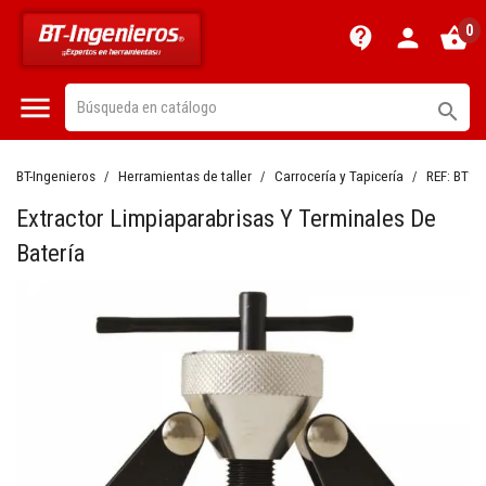
0
contact_support
person
shopping_basket


BT-Ingenieros
Herramientas de taller
Carrocería y Tapicería
REF:
BT10
Extractor Limpiaparabrisas Y Terminales De
Batería