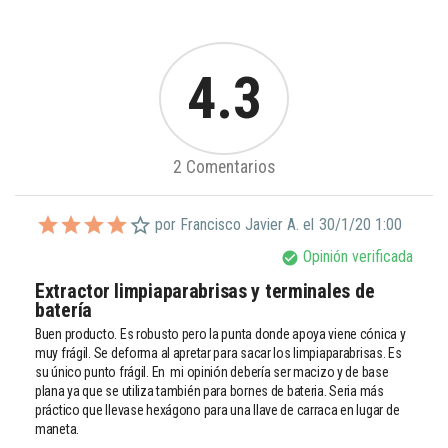
4.3
2 Comentarios
por Francisco Javier A. el
30/1/20 1:00
Opinión verificada
check_circle
Extractor limpiaparabrisas y terminales de 
batería
Buen producto. Es robusto pero la punta donde apoya viene cónica y 
muy frágil. Se deforma al apretar para sacar los limpiaparabrisas. Es 
su único punto frágil. En  mi opinión debería ser macizo y de base 
plana ya que se utiliza también para bornes de bateria. Seria más 
práctico que llevase hexágono para una llave de carraca en lugar de 
maneta.