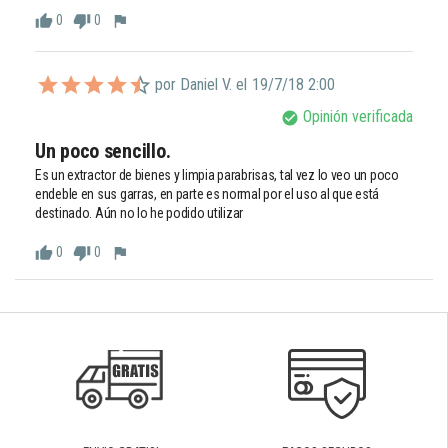
0
0
thumb_up
thumb_down
flag
por Daniel V. el
19/7/18 2:00
Opinión verificada
check_circle
Un poco sencillo.
Es un extractor de bienes y limpia parabrisas, tal vez lo veo un poco 
endeble en sus garras, en parte es normal por el uso al que está 
destinado. Aún no lo he podido utilizar
0
0
thumb_up
thumb_down
flag