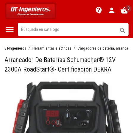
0
contact_support
person
shopping_basket


BT-Ingenieros
Herramientas eléctricas
Cargadores de batería, arrancador
Arrancador De Baterías Schumacher® 12V
2300A RoadStart®- Certificación DEKRA