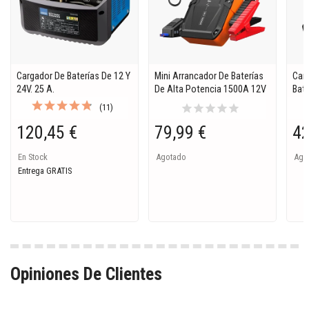
Cargador De Baterías De 12 Y
Mini Arrancador De Baterías
Car
24V. 25 A.
De Alta Potencia 1500A 12V
Bate
star
star
star
star
star
(11)
120,45 €
79,99 €
42
En Stock
Agotado
Ago
Entrega GRATIS
Opiniones De Clientes