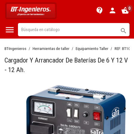
0
contact_support
person
shopping_basket


BT-Ingenieros
Herramientas de taller
Equipamiento Taller
REF:
BT105
Cargador Y Arrancador De Baterías De 6 Y 12 V
- 12 Ah.