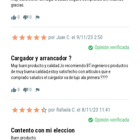
gracias.
0
0
thumb_up
thumb_down
flag
por Juan C. el
9/11/23 2:50
Opinión verificada
check_circle
Cargador y arrancador ?
Muy buen producto y calidad ,lo recomiendo BT ingenieros productos 
de muy buena calidad,estoy satisfecho con artículos que e 
comprado saludos el cargador va de lujo ala primera ????
0
0
thumb_up
thumb_down
flag
por Rafaela C. el
8/11/23 11:41
Opinión verificada
check_circle
Contento con mi eleccion
Buen producto. 