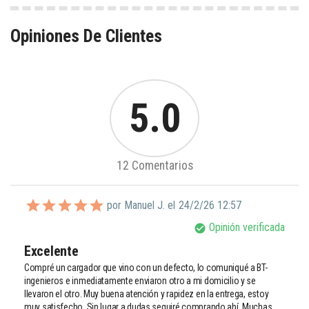
Opiniones De Clientes
5.0
12 Comentarios
por Manuel J. el
24/2/26 12:57
Opinión verificada
check_circle
Excelente 
Compré un cargador que vino con un defecto, lo comuniqué a BT- 
ingenieros e inmediatamente enviaron otro a mi domicilio y se 
llevaron el otro. Muy buena atención y rapidez en la entrega, estoy 
muy satisfecho. Sin lugar a dudas seguiré comprando ahí. Muchas 