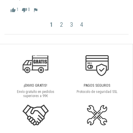
1
0
thumb_up
thumb_down
flag
1
2
3
4
¡ENVIO GRATIS!
PAGOS SEGUROS
Envío gratuíto en pedidos
Protocolo de seguridad SSL
superiores a 99€