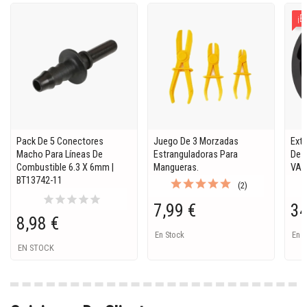
¡E
Pack De 5 Conectores
Juego De 3 Morzadas
Ext
Macho Para Líneas De
Estranguladoras Para
De A
Combustible 6.3 X 6mm |
Mangueras.
VAG
BT13742-11
(2)
star
star
star
star
star
7,99 €
34
8,98 €
En Stock
En S
EN STOCK