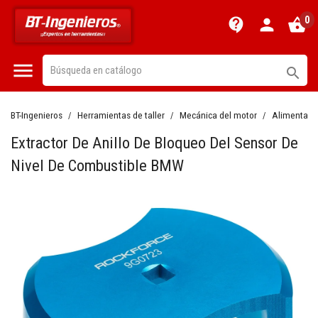
0
contact_support
person
shopping_basket


BT-Ingenieros
Herramientas de taller
Mecánica del motor
Alimentaci
Extractor De Anillo De Bloqueo Del Sensor De
Nivel De Combustible BMW