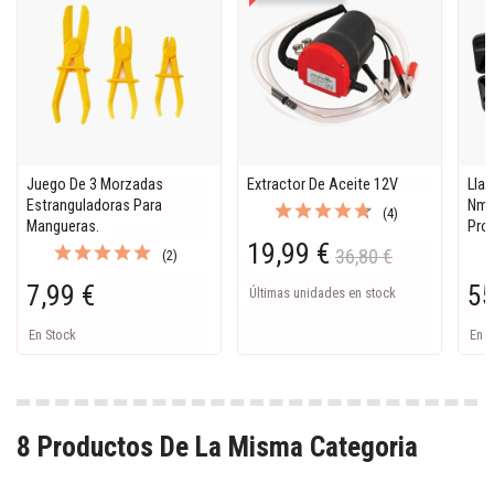
Juego De 3 Morzadas
Extractor De Aceite 12V
Lla
Estranguladoras Para
Nm.
(4)
Mangueras.
Pro
19,99 €
36,80 €
(2)
7,99 €
55
Últimas unidades en stock
En Stock
En S
8 Productos De La Misma Categoria