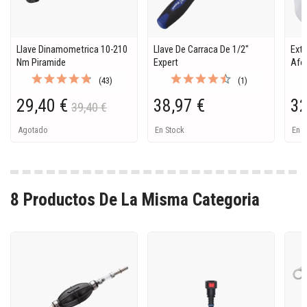
Llave Dinamometrica 10-210
Llave De Carraca De 1/2"
Ext
Nm Piramide
Expert
Afo
(43)
(1)
29,40 €
38,97 €
32
39,40 €
Agotado
En Stock
En S
8 Productos De La Misma Categoria