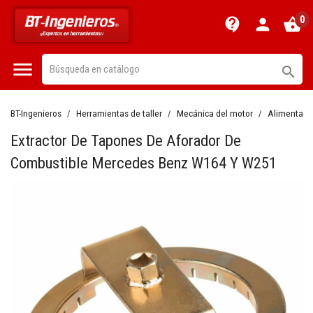
0
contact_support
person
shopping_basket


BT-Ingenieros
Herramientas de taller
Mecánica del motor
Alimentaci
Extractor De Tapones De Aforador De
Combustible Mercedes Benz W164 Y W251