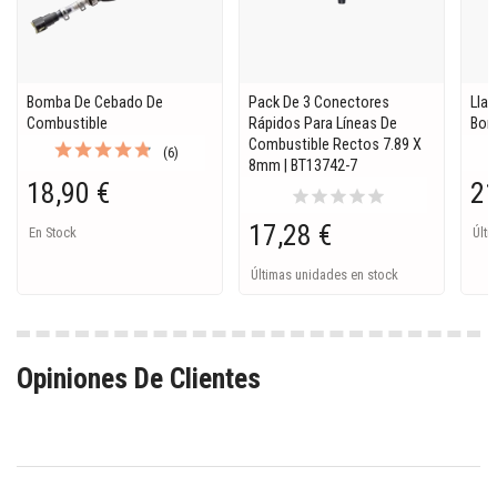
Bomba De Cebado De
Pack De 3 Conectores
Llav
Combustible
Rápidos Para Líneas De
Bom
Combustible Rectos 7.89 X
(6)
8mm | BT13742-7
18,90 €
21
star
star
star
star
star
17,28 €
En Stock
Últi
Últimas unidades en stock
Opiniones De Clientes