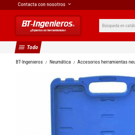
Contacta con nosotros
keyboard_arrow_down
menu
Todo
BT-Ingenieros
Neumática
Accesorios herramientas ne