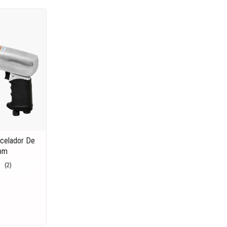
ncelador De
Gpm
(2)