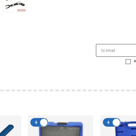
A
+
-
+
-