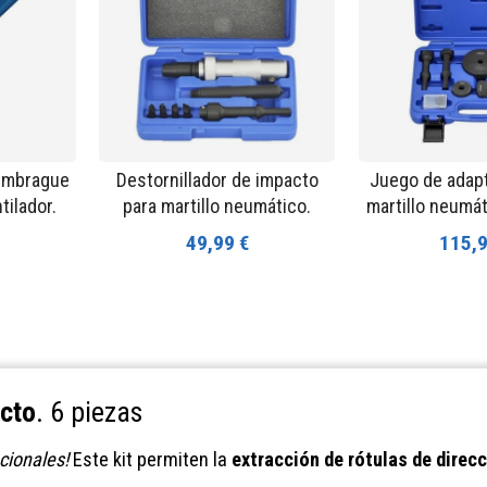
 embrague
Destornillador de impacto
Juego de adap
tilador.
para martillo neumático.
martillo neumát
49,99 €
115,9
acto
. 6 piezas
ionales!
Este kit permiten la
extracción de rótulas de direc