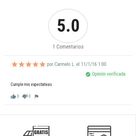
5.0
1 Comentarios
por Carmelo L. el
11/1/16 1:00
Opinión verificada
check_circle
Cumple mis expectativas
0
0
thumb_up
thumb_down
flag