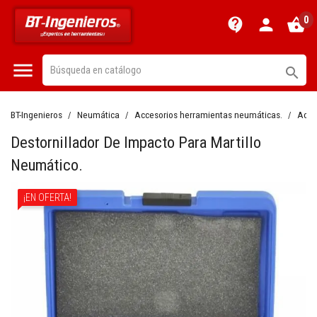
0
contact_support
person
shopping_basket


BT-Ingenieros
Neumática
Accesorios herramientas neumáticas.
Acce
Destornillador De Impacto Para Martillo
Neumático.
¡EN OFERTA!