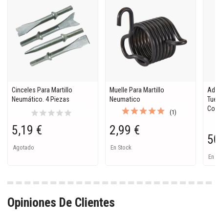
Cinceles Para Martillo
Muelle Para Martillo
Ada
Neumático. 4 Piezas
Neumatico
Tuer
Con
star
star
star
star
star
(1)
5,19 €
2,99 €
50
Agotado
En Stock
En S
Opiniones De Clientes