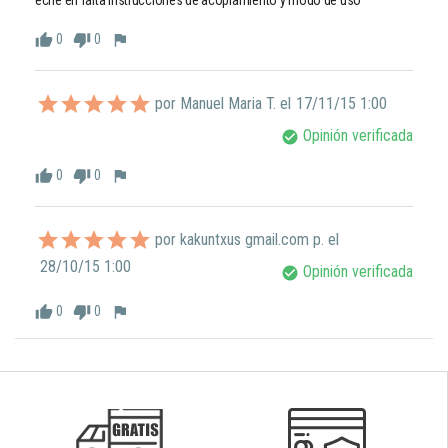
eché en falta instrucciones de acoplamiento y modo de uso
0
0
thumb_up
thumb_down
flag
por Manuel Maria T. el
17/11/15 1:00
Opinión verificada
check_circle
0
0
thumb_up
thumb_down
flag
por kakuntxus gmail.com p. el
28/10/15 1:00
Opinión verificada
check_circle
0
0
thumb_up
thumb_down
flag