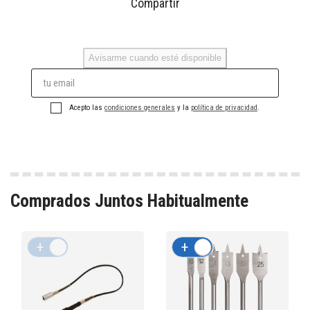
Compartir
Avisarme cuando esté disponible
Acepto las
condiciones generales
y la
política de privacidad
.
Comprados Juntos Habitualmente
+
-
+
-