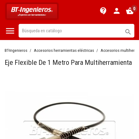
0
contact_support
person
shopping_basket


BT-Ingenieros
Accesorios herramientas eléctricas
Accesorios multiherr
Eje Flexible De 1 Metro Para Multiherramienta