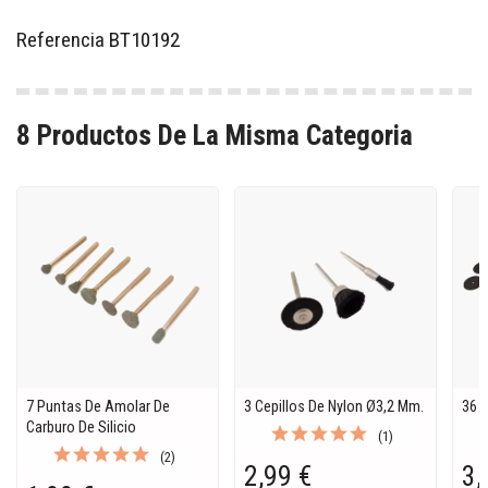
Referencia
BT10192
8 Productos De La Misma Categoria
7 Puntas De Amolar De
3 Cepillos De Nylon Ø3,2 Mm.
36 
Carburo De Silicio
(1)
(2)
2,99 €
3,