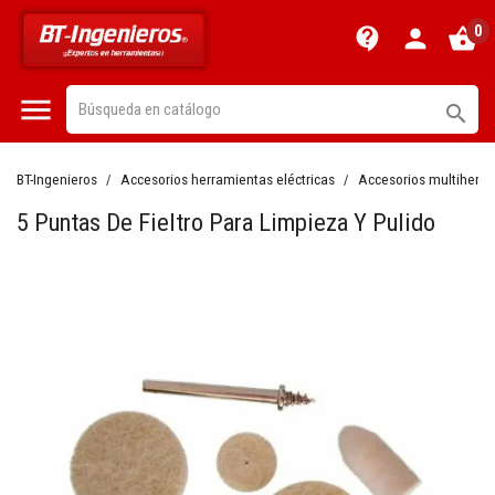
0
contact_support
person
shopping_basket


BT-Ingenieros
Accesorios herramientas eléctricas
Accesorios multiherr
5 Puntas De Fieltro Para Limpieza Y Pulido