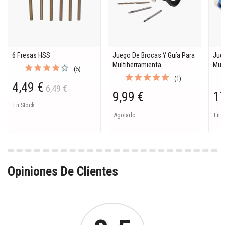
6 Fresas HSS
Juego De Brocas Y Guía Para
Jue
Multiherramienta.
Mult
(5)
(1)
4,49 €
6,49 €
9,99 €
17
En Stock
Agotado
En S
Opiniones De Clientes