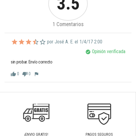
3.5
1 Comentarios
por José A. E. el
1/4/17 2:00
Opinión verificada
check_circle
sin probar. Envío correcto
0
0
thumb_up
thumb_down
flag
¡ENVIO GRATIS!
PAGOS SEGUROS