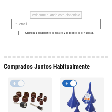
Avisarme cuando esté disponible
Acepto las
condiciones generales
y la
política de privacidad
.
Comprados Juntos Habitualmente
+
-
+
-