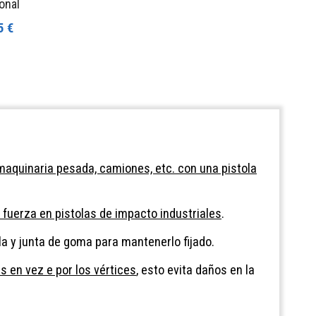
onal
5 €
maquinaria pesada, camiones, etc. con una pistola
 fuerza en pistolas de impacto industriales
.
ola y junta de goma para mantenerlo fijado.
as en vez e por los vértices
, esto evita daños en la