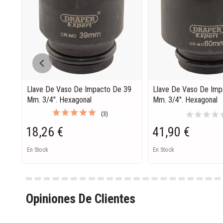
Llave De Vaso De Impacto De 39
Llave De Vaso De Imp
Mm. 3/4". Hexagonal
Mm. 3/4". Hexagonal
star
star
star
star
s
(3)
18,26 €
41,90 €
En Stock
En Stock
Opiniones De Clientes