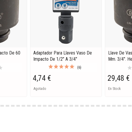
acto De 60
Adaptador Para Llaves Vaso De
Llave De Va
Impacto De 1/2" A 3/4"
Mm. 3/4". H
tar
sta
(6)
4,74 €
29,48 €
Agotado
En Stock