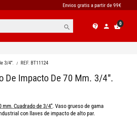
Envios gratis a partir de 99€
0
contact_support
person
shopping_basket

de 3/4".
REF:
BT11124
o De Impacto De 70 Mm. 3/4".
0 mm. Cuadrado de 3/4"
. Vaso grueso de gama
ndustrial con llaves de impacto de alto par.