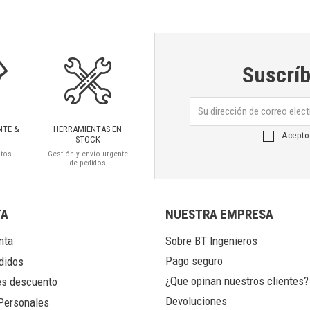
Suscríb
NTE &
HERRAMIENTAS EN
Acepto
STOCK
ctos
Gestión y envío urgente
de pedidos
TA
NUESTRA EMPRESA
nta
Sobre BT Ingenieros
Pago seguro
didos
¿Que opinan nuestros clientes?
s descuento
Devoluciones
Personales