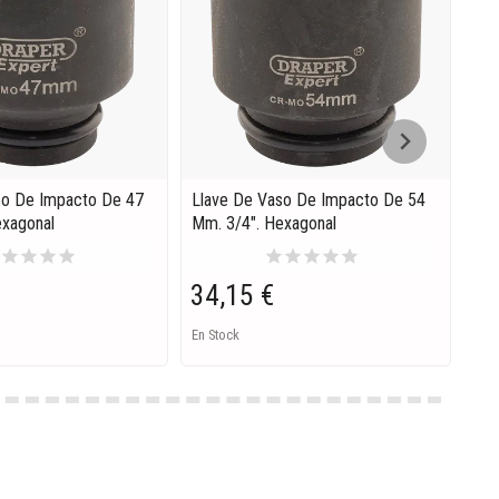
so De Impacto De 47
Llave De Vaso De Impacto De 54
Lla
exagonal
Mm. 3/4". Hexagonal
Mm.
r
star
star
star
star
star
star
star
star
star
34,15 €
54
En Stock
En S