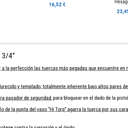
Hexag
16,52 €
23,4
 3/4"
ar a la perfección las tuercas más pegadas que encuentre en 
urecido y templado, totalmente inherente bajo altos pares de
para pasador de seguridad
, para bloquear en el dado de la pist
ño de la punta del vaso "Hi Torq" agarra la tuerca por sus car
tege contra la corrosión y el óxido
.