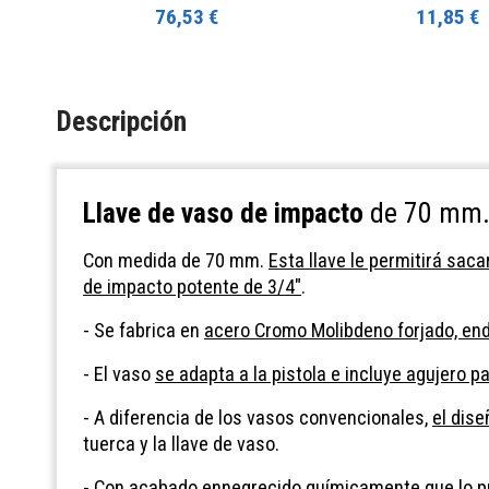
76,53 €
11,85 €
Descripción
Llave de vaso de impacto
de 70 mm.
Con medida de 70 mm.
Esta llave le permitirá sac
de impacto potente de 3/4"
.
- Se fabrica en
acero Cromo Molibdeno forjado, end
- El vaso
se adapta a la pistola e incluye agujero 
- A diferencia de los vasos convencionales,
el dise
tuerca y la llave de vaso.
- Con
acabado ennegrecido químicamente que lo pro