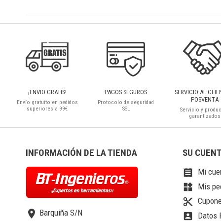
¡ENVIO GRATIS!
PAGOS SEGUROS
SERVICIO AL CLIE
POSVENTA
Envío gratuíto en pedidos
Protocolo de seguridad
superiores a 99€
SSL
Servicio y produ
garantizados
INFORMACIÓN DE LA TIENDA
SU CUEN
Mi cue

Mis pe
widgets
Cupone
content_cut
location_on
Barquiña S/N
Datos 
account_box