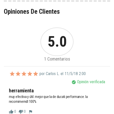
Opiniones De Clientes
5.0
1 Comentarios
por Carlos L. el
11/5/18 2:00
Opinión verificada
check_circle
herramienta
muy efectiva y útil. mejor que la de ducati performance. la 
0
0
thumb_up
thumb_down
flag