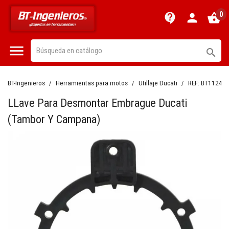
0
contact_support
person
shopping_basket


BT-Ingenieros
Herramientas para motos
Utillaje Ducati
REF:
BT11243
LLave Para Desmontar Embrague Ducati
(tambor Y Campana)