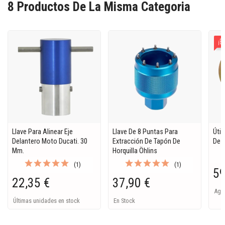
8 Productos De La Misma Categoria
¡E
Llave Para Alinear Eje
Llave De 8 Puntas Para
Útil
Delantero Moto Ducati. 30
Extracción De Tapón De
De I
Mm.
Horquilla Öhlins
(1)
(1)
59
22,35 €
37,90 €
Ago
Últimas unidades en stock
En Stock