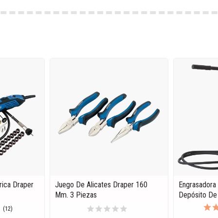
rica Draper
Juego De Alicates Draper 160
Engrasadora 
Mm. 3 Piezas
Depósito De
star
star
star
star
star
(12)