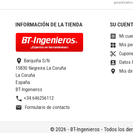
garantizados
INFORMACIÓN DE LA TIENDA
SU CUEN
Mi cue

Mis pe
widgets
Cupone
content_cut
location_on
Barquiña S/N
Datos 
account_box
15830 Negreira La Coruña
Mis dir
location_on
La Coruña
España
BT-Ingenieros
phone
+34.646256112
Formulario de contacto
email
© 2026 - BT-Ingenieros - Todos los d