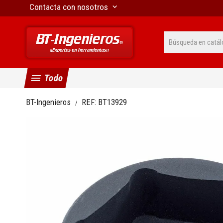
Contacta con nosotros
keyboard_arrow_down
menu
Todo
BT-Ingenieros
REF:
BT13929