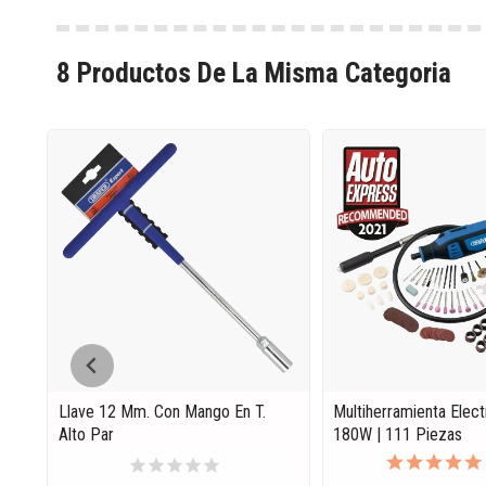
8 Productos De La Misma Categoria
Llave 12 Mm. Con Mango En T.
Multiherramienta Elect
Alto Par
180W | 111 Piezas
star
star
star
star
star