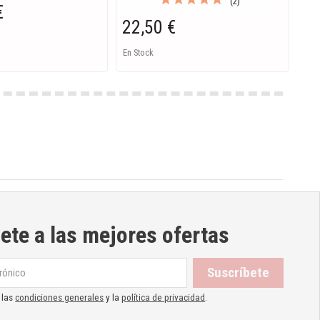
(2)
€
10
22,50 €
En S
Ent
En Stock
ete a las mejores ofertas
 las
condiciones generales
y la
política de privacidad
.