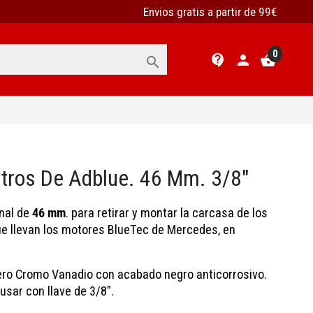
Envios gratis a partir de 99€
0
contact_support
person
shopping_basket

iltros De Adblue. 46 Mm. 3/8"
onal de
46 mm
. para retirar y montar la carcasa de los
e llevan los motores BlueTec de Mercedes, en
ero Cromo Vanadio con acabado negro anticorrosivo.
 usar con llave de 3/8".