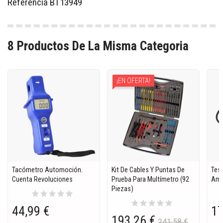
Referencia
BT13949
8 Productos De La Misma Categoria
¡EN OFERTA!
Tacómetro Automoción.
Kit De Cables Y Puntas De
Test
Cuenta Revoluciones
Prueba Para Multímetro (92
Amp
Piezas)
star
star
star
star
star
star
star
star
star
star
44,99 €
17
193,26 €
241,58 €