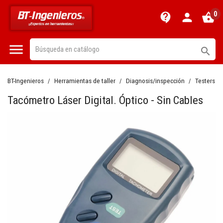
0
contact_support
person
shopping_basket


BT-Ingenieros
Herramientas de taller
Diagnosis/inspección
Testers y
Tacómetro Láser Digital. Óptico - Sin Cables