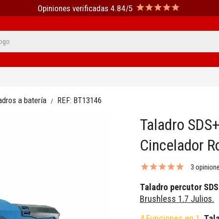
Opiniones verificadas 4.84/5
adros a batería
REF:
BT13146
Taladro SDS+
Cincelador R
3 opinion
Taladro percutor SDS
Brushless 1.7 Julios.
4 Funciones en 1
.
Tal