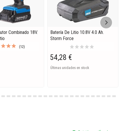
utor Combinado 18V.
Batería De Litio 10.8V 4.0 Ah.
Tal
tio
Storm Force
Bru
X B
star
star
star
star
star
(12)
54,28 €
16
Últimas unidades en stock
EN 
Ent