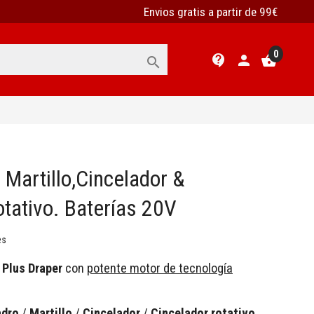
Envios gratis a partir de 99€
0
contact_support
person
shopping_basket

 Martillo,Cincelador &
otativo. Baterías 20V
es
 Plus Draper
con
potente motor de tecnología
adro
/
Martillo
/
Cincelador
/
Cincelador rotativo