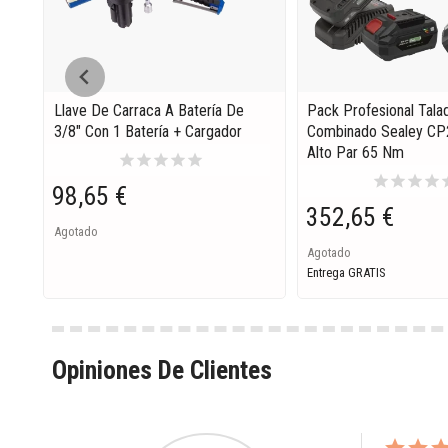
Llave De Carraca A Batería De
Pack Profesional Tala
3/8" Con 1 Batería + Cargador
Combinado Sealey CP
Alto Par 65 Nm
star
star
star
star
star
star
star
star
star
s
98,65 €
352,65 €
Agotado
Agotado
Entrega GRATIS
Opiniones De Clientes