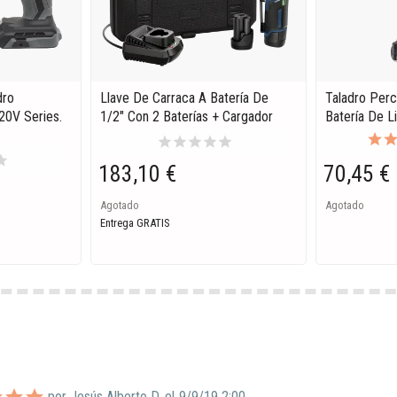
dro
Llave De Carraca A Batería De
Taladro Perc
20V Series.
1/2" Con 2 Baterías + Cargador
Batería De Li
star
star
star
star
star
tar
183,10 €
70,45 €
Agotado
Agotado
Entrega GRATIS
por Jesús Alberto D. el
9/9/19 2:00