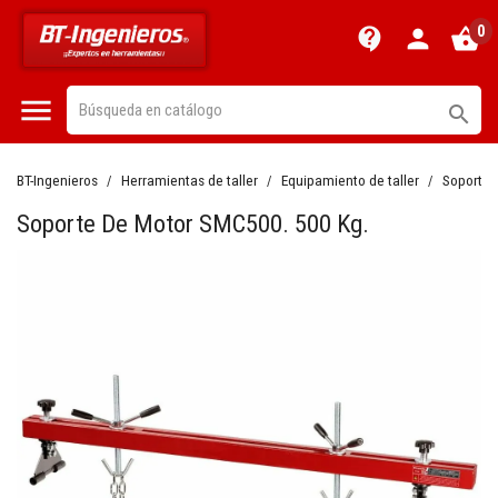
0
contact_support
person
shopping_basket


BT-Ingenieros
Herramientas de taller
Equipamiento de taller
Soportes
Soporte De Motor SMC500. 500 Kg.