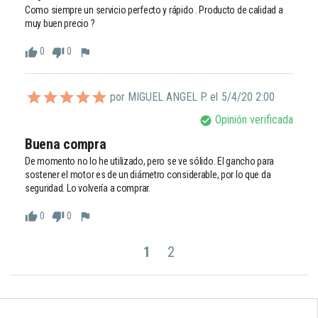
Como siempre un servicio perfecto y rápido . Producto de calidad a 
muy buen precio ?
0
0
thumb_up
thumb_down
flag
por MIGUEL ANGEL P. el
5/4/20 2:00
Opinión verificada
check_circle
Buena compra
De momento no lo he utilizado, pero se ve sólido. El gancho para 
sostener el motor es de un diámetro considerable, por lo que da 
seguridad. Lo volvería a comprar. 
0
0
thumb_up
thumb_down
flag
1
2