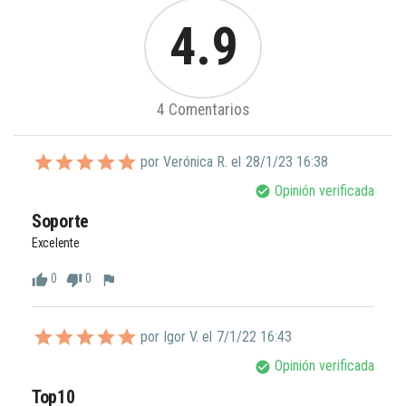
4.9
4 Comentarios
por Verónica R. el
28/1/23 16:38
Opinión verificada
check_circle
Soporte
Excelente
0
0
thumb_up
thumb_down
flag
por Igor V. el
7/1/22 16:43
Opinión verificada
check_circle
Top10