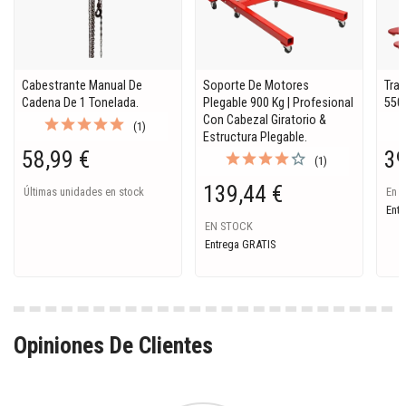
Cabestrante Manual De
Soporte De Motores
Tran
Cadena De 1 Tonelada.
Plegable 900 Kg | Profesional
550
Con Cabezal Giratorio &
(1)
Estructura Plegable.
58,99 €
39
(1)
139,44 €
Últimas unidades en stock
En S
Entr
EN STOCK
Entrega GRATIS
Opiniones De Clientes