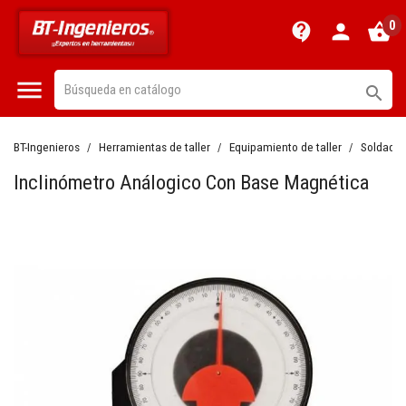
0
contact_support
person
shopping_basket


BT-Ingenieros
Herramientas de taller
Equipamiento de taller
Soldadur
Inclinómetro Análogico Con Base Magnética