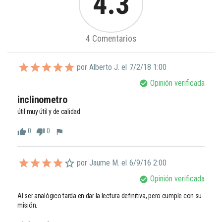
4.3
4 Comentarios
por Alberto J. el
7/2/18 1:00
Opinión verificada
check_circle
inclinometro
útil muy útil y de calidad 
0
0
thumb_up
thumb_down
flag
por Jaume M. el
6/9/16 2:00
Opinión verificada
check_circle
Al ser analógico tarda en dar la lectura definitiva, pero cumple con su 
misión.