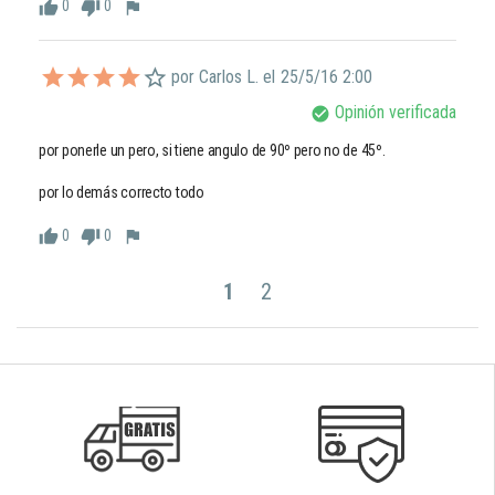
0
0
thumb_up
thumb_down
flag
por Carlos L. el
25/5/16 2:00
Opinión verificada
check_circle
por ponerle un pero, si tiene angulo de 90º pero no de 45º.

por lo demás correcto todo
0
0
thumb_up
thumb_down
flag
1
2