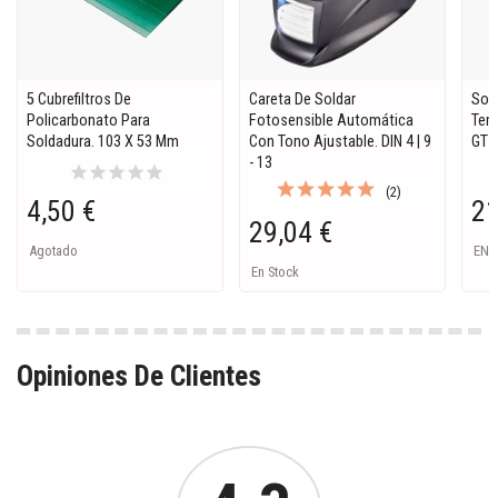
5 Cubrefiltros De
Careta De Soldar
Sop
Policarbonato Para
Fotosensible Automática
Tem
Soldadura. 103 X 53 Mm
Con Tono Ajustable. DIN 4 | 9
GT7
- 13
star
star
star
star
star
(2)
4,50 €
21
29,04 €
Agotado
EN 
En Stock
Opiniones De Clientes