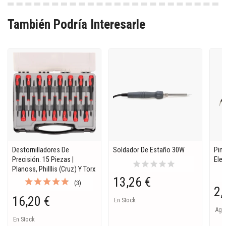
También Podría Interesarle
Destornilladores De
Soldador De Estaño 30W
Pinz
Precisión. 15 Piezas |
Elec
star
star
star
star
star
Planoss, Philllis (Cruz) Y Torx
13,26 €
(3)
2,
16,20 €
En Stock
Ago
En Stock