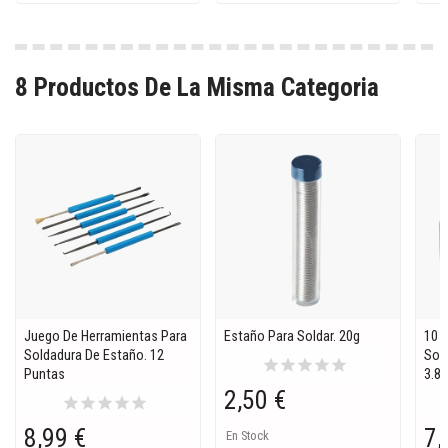
8 Productos De La Misma Categoria
Juego De Herramientas Para
Estaño Para Soldar. 20g
10 
Soldadura De Estaño. 12
Sol
star
star
star
star
star
Puntas
3.8 
2,50 €
star
star
star
star
star
8,99 €
7,
En Stock