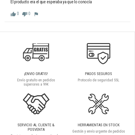
El producto era el que esperaba ya que lo conocía
0
0
thumb_up
thumb_down
flag
¡ENVIO GRATIS!
PAGOS SEGUROS
Envío gratuíto en pedidos
Protocolo de seguridad SSL
superiores a 99€
SERVICIO AL CLIENTE &
HERRAMIENTAS EN STOCK
POSVENTA
Gestión y envío urgente de pedidos