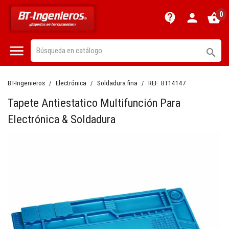
0
contact_support
person
shopping_basket


BT-Ingenieros
Electrónica
Soldadura fina
REF:
BT14147
Tapete Antiestatico Multifunción Para
Electrónica & Soldadura