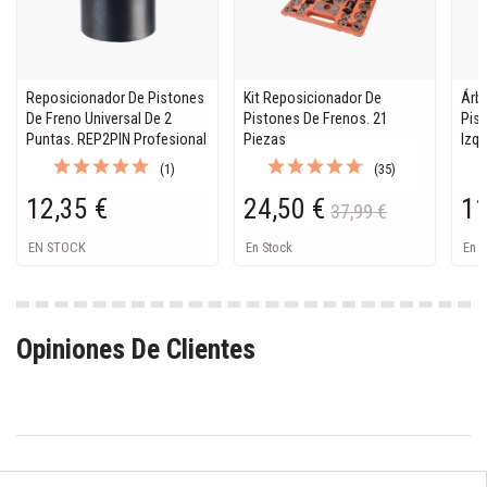
Reposicionador De Pistones
Kit Reposicionador De
Árb
De Freno Universal De 2
Pistones De Frenos. 21
Pis
Puntas. REP2PIN Profesional
Piezas
Izqu
(1)
(35)
12,35 €
24,50 €
11
37,99 €
EN STOCK
En Stock
En S
Opiniones De Clientes