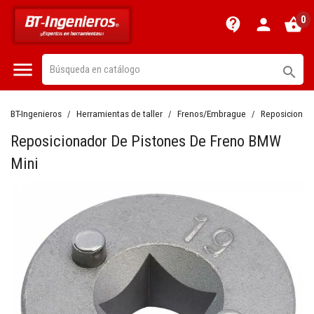
0
contact_support
person
shopping_basket


BT-Ingenieros
Herramientas de taller
Frenos/Embrague
Reposicionado
Reposicionador De Pistones De Freno BMW
Mini