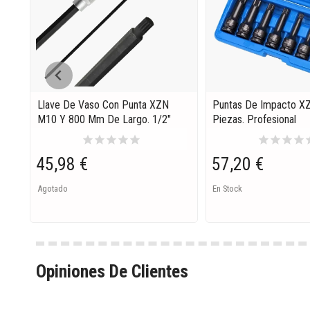
Llave De Vaso Con Punta XZN
Puntas De Impacto XZ
M10 Y 800 Mm De Largo. 1/2"
Piezas. Profesional
star
star
star
star
star
star
star
star
star
s
45,98 €
57,20 €
Agotado
En Stock
Opiniones De Clientes