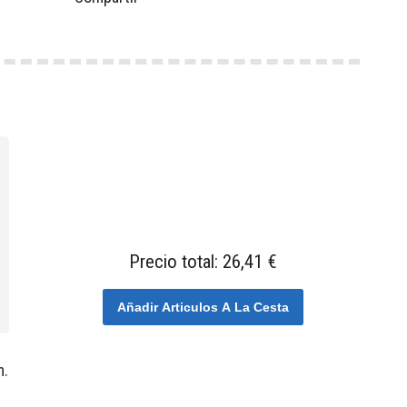
Precio total:
26,41 €
Añadir Articulos A La Cesta
m.