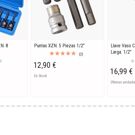
N. 8
Puntas XZN. 5 Piezas 1/2"
Llave Vaso 
Larga. 1/2"
(2)
tar
sta
12,90 €
16,99 €
En Stock
Últimas unidade