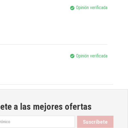
Opinión verificada
check_circle
Opinión verificada
check_circle
ete a las mejores ofertas