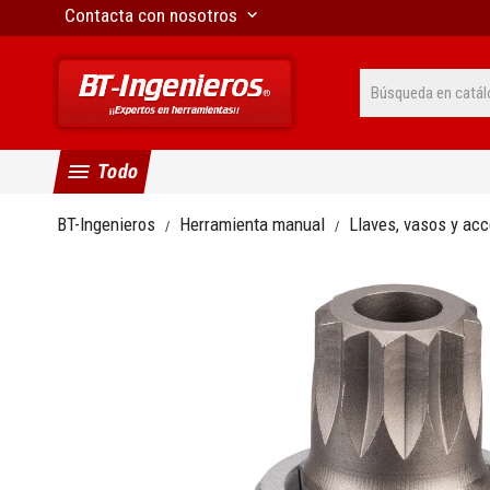
Contacta con nosotros
keyboard_arrow_down
menu
Todo
BT-Ingenieros
Herramienta manual
Llaves, vasos y ac