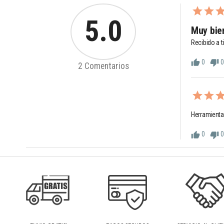
5.0
Muy bie
Recibido a 
0
0
thumb_up
thumb_down
2 Comentarios
Herramienta
0
0
thumb_up
thumb_down