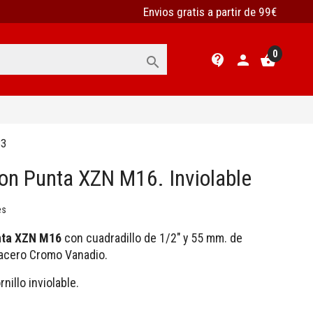
Envios gratis a partir de 99€
0
contact_support
person
shopping_basket

83
on Punta XZN M16. Inviolable
es
nta XZN
M16
con cuadradillo de 1/2" y 55 mm. de
 acero Cromo Vanadio.
nillo inviolable.