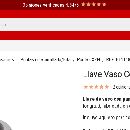
Opiniones verificadas 4.84/5
cesorios
Puntas de atornillado/Bits
Puntas XZN
REF:
BT111
Llave Vaso C
2 opinion
Llave de vaso con pu
longitud, fabricada en
Incluye agujero para tor