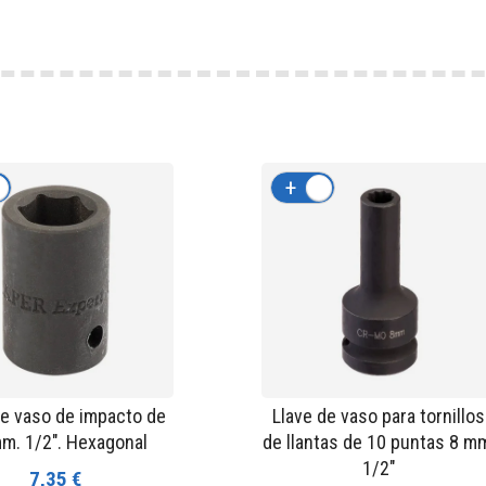
-
+
-
de vaso de impacto de
Llave de vaso para tornillos
m. 1/2". Hexagonal
de llantas de 10 puntas 8 m
1/2"
7,35 €