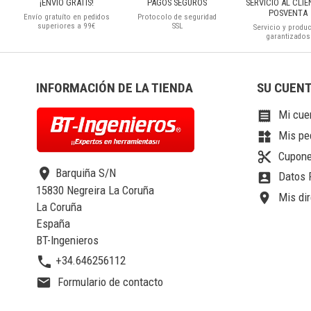
¡ENVIO GRATIS!
PAGOS SEGUROS
SERVICIO AL CLIE
POSVENTA
Envío gratuíto en pedidos
Protocolo de seguridad
superiores a 99€
SSL
Servicio y produ
garantizados
INFORMACIÓN DE LA TIENDA
SU CUEN
Mi cue

Mis pe
widgets
Cupone
content_cut
location_on
Barquiña S/N
Datos 
account_box
15830 Negreira La Coruña
Mis dir
location_on
La Coruña
España
BT-Ingenieros
phone
+34.646256112
Formulario de contacto
email