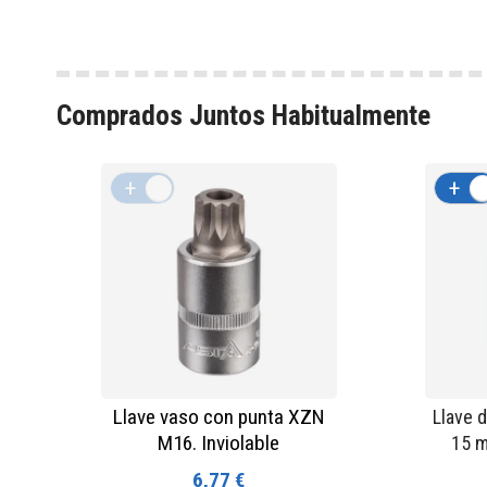
Comprados Juntos Habitualmente
+
-
+
Llave vaso con punta XZN
Llave 
M16. Inviolable
15 m
6,77 €