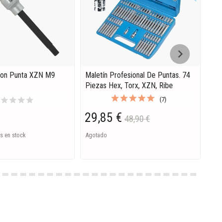
Con Punta XZN M9
Maletín Profesional De Puntas. 74
Pun
Piezas Hex, Torx, XZN, Ribe
Lar
r
star
star
star
star
(7)
29,85 €
12
48,90 €
s en stock
Agotado
Ago