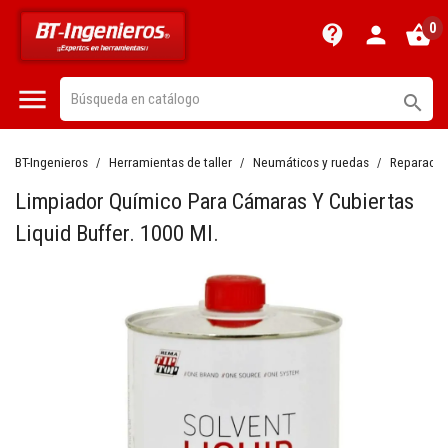
0
contact_support
person
shopping_basket


BT-Ingenieros
Herramientas de taller
Neumáticos y ruedas
Reparació
Limpiador Químico Para Cámaras Y Cubiertas
Liquid Buffer. 1000 Ml.