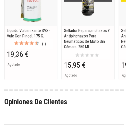
Líquido Vulcanizante SVS-
Sellador Reparapinchazos Y
Sel
Vulc Con Pincel. 175 G.
Antipinchazos Para
Ant
Neumáticos De Moto Sin
Neu
(1)
Cámara. 250 Ml.
Cáma
19,36 €
star
star
star
star
star
15,95 €
19
Agotado
Agotado
Ago
Opiniones De Clientes