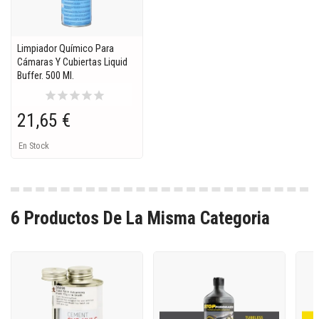
Limpiador Químico Para
Cámaras Y Cubiertas Liquid
Buffer. 500 Ml.
star
star
star
star
star
21,65 €
En Stock
6 Productos De La Misma Categoria