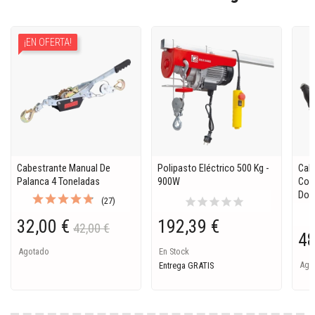
¡EN OFERTA!
Cabestrante Manual De
Polipasto Eléctrico 500 Kg -
Cab
Palanca 4 Toneladas
900W
Corr
Dob
star
star
star
star
star
(27)
32,00 €
192,39 €
42,00 €
48
Agotado
En Stock
Ago
Entrega GRATIS