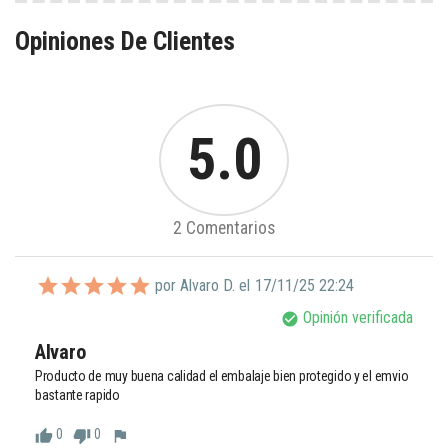
Opiniones De Clientes
5.0
2 Comentarios
por Alvaro D. el
17/11/25 22:24
Opinión verificada
check_circle
Alvaro
Producto de muy buena calidad el embalaje bien protegido y el emvio 
bastante rapido 
0
0
thumb_up
thumb_down
flag