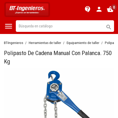
0
contact_support
person
shopping_basket


BT-Ingenieros
Herramientas de taller
Equipamiento de taller
Polipast
Polipasto De Cadena Manual Con Palanca. 750
Kg