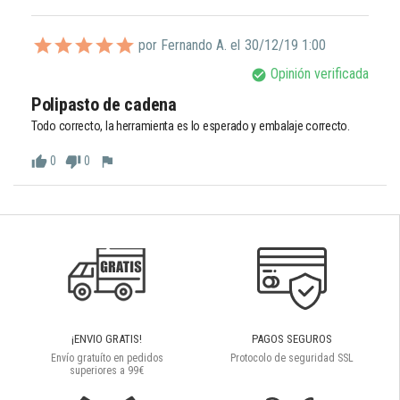
por Fernando A. el
30/12/19 1:00
Opinión verificada
check_circle
Polipasto de cadena 
Todo correcto, la herramienta es lo esperado y embalaje correcto.
0
0
thumb_up
thumb_down
flag
¡ENVIO GRATIS!
PAGOS SEGUROS
Envío gratuíto en pedidos
Protocolo de seguridad SSL
superiores a 99€