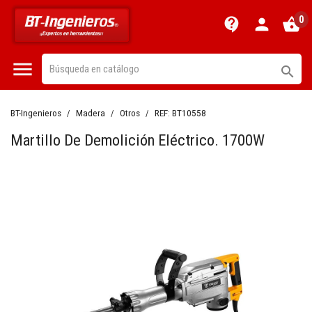
0
contact_support
person
shopping_basket


BT-Ingenieros
Madera
Otros
REF:
BT10558
Martillo De Demolición Eléctrico. 1700W