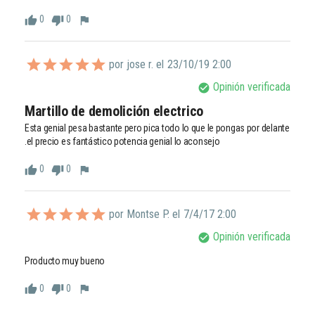
0
0
thumb_up
thumb_down
flag
por jose r. el
23/10/19 2:00
Opinión verificada
check_circle
Martillo de demolición electrico
Esta genial pesa bastante pero pica todo lo que le pongas por delante 
.el precio es fantástico potencia genial lo aconsejo 
0
0
thumb_up
thumb_down
flag
por Montse P. el
7/4/17 2:00
Opinión verificada
check_circle
Producto muy bueno
0
0
thumb_up
thumb_down
flag