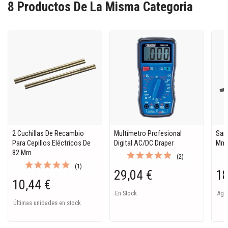
8 Productos De La Misma Categoria
2 Cuchillas De Recambio
Multímetro Profesional
Sar
Para Cepillos Eléctricos De
Digital AC/DC Draper
Mm
82 Mm.
(2)
(1)
29,04 €
18
10,44 €
En Stock
Ago
Últimas unidades en stock