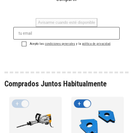
Avisarme cuando esté disponible
Acepto las
condiciones generales
y la
política de privacidad
.
Comprados Juntos Habitualmente
+
-
+
-