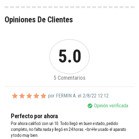
Opiniones De Clientes
5.0
5 Comentarios
por FERMIN A. el
2/8/22 12:12
Opinión verificada
check_circle
Perfecto por ahora
Por ahora calificó con un 10. Todo llegó en buen estado, pedido 
completo, no falta nada y llegó en 24 horas. <br>He usado el aparato 
y todo muy bien.