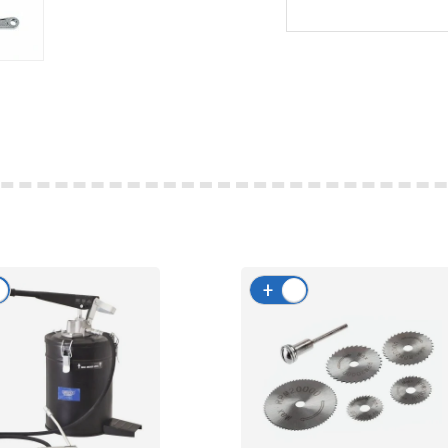
-
+
-