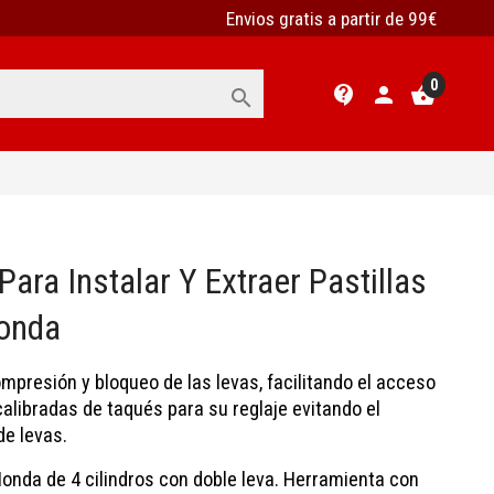
Envios gratis a partir de 99€
0
contact_support
person
shopping_basket

ara Instalar Y Extraer Pastillas
Honda
ompresión y bloqueo de las levas, facilitando el acceso
 calibradas de taqués para su reglaje evitando el
de levas.
onda de 4 cilindros con doble leva. Herramienta con