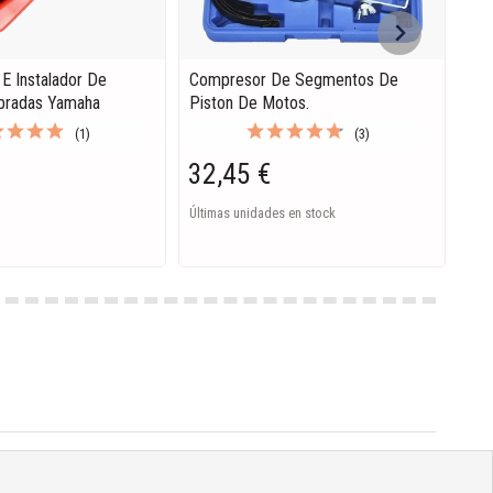
 E Instalador De
Compresor De Segmentos De
Ali
libradas Yamaha
Piston De Motos.
Emb
8 
(1)
(3)
32,45 €
42
Últimas unidades en stock
Ago