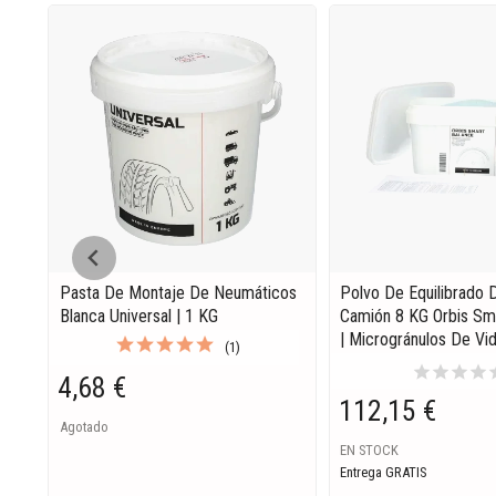
Pasta De Montaje De Neumáticos
Polvo De Equilibrado
Blanca Universal | 1 KG
Camión 8 KG Orbis Sm
| Microgránulos De Vid
(1)
star
star
star
star
s
4,68 €
112,15 €
Agotado
EN STOCK
Entrega GRATIS