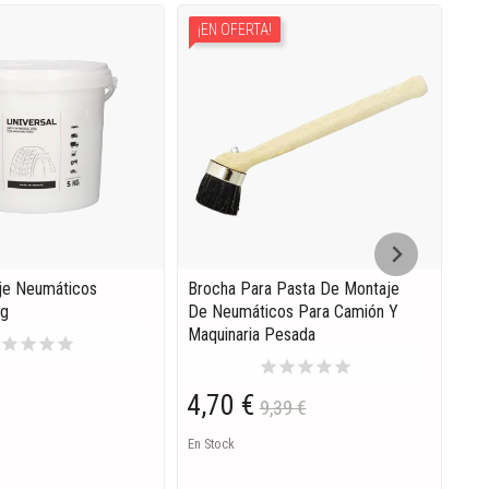
¡EN OFERTA!
je Neumáticos
Brocha Para Pasta De Montaje
Des
Kg
De Neumáticos Para Camión Y
Neu
Maquinaria Pesada
24.
r
star
star
star
star
Ref
star
star
star
star
star
4,70 €
9,39 €
77
En Stock
EN 