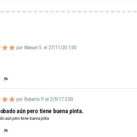
por Manuel S. el
27/11/20 1:00
flag
por Roberto P. el
2/9/17 2:00
robado aún pero tiene buena pinta.
do aún pero tiene buena pinta.
flag