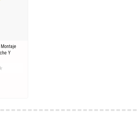
 Montaje
che Y
tar