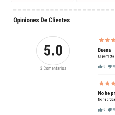
Opiniones De Clientes
5.0
Buena
Es perfecta
0
0
thumb_up
thumb_down
3 Comentarios
No he p
No he proba
0
0
thumb_up
thumb_down