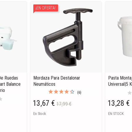
¡EN OFERTA!
 De Ruedas
Mordaza Para Destalonar
Pasta Monta
art Balance
Neumáticos
Universal|5 
rio
sta
(6)
tar
13,67 €
13,28 €
17,99 €
En Stock
EN STOCK