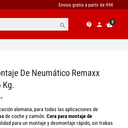
Envios gratis a partir de 99€
0
contact_support
person
shopping_basket

ontaje De Neumático Remaxx
 Kg.
es
cación alemana, para todas las aplicaciones de
os
de coche y camión.
Cera para montaje de
alidad para un montaje y desmontaje rápido, sin trabas