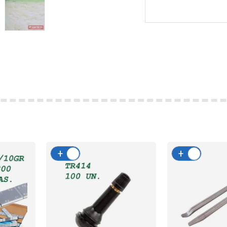
+
-
+
-