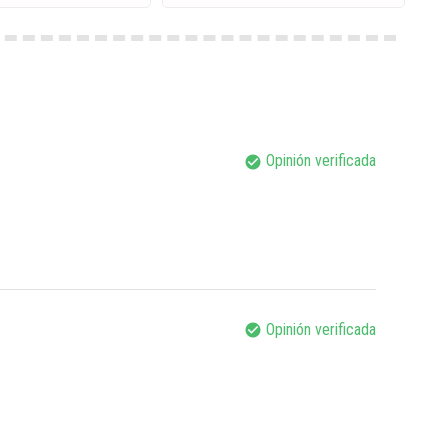
Opinión verificada
check_circle
Opinión verificada
check_circle