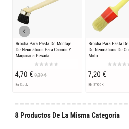
Brocha Para Pasta De Montaje
Brocha Para Pasta De
De Neumáticos Para Camión Y
De Neumáticos De Co
Maquinaria Pesada
Moto.
star
star
star
star
star
star
star
star
star
s
4,70 €
7,20 €
9,39 €
En Stock
EN STOCK
8 Productos De La Misma Categoria