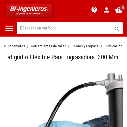
0
contact_support
person
shopping_basket


BT-Ingenieros
Herramientas de taller
Fluidos y Engrase
Lubricación y
Latiguillo Flexible Para Engrasadora. 300 Mm.