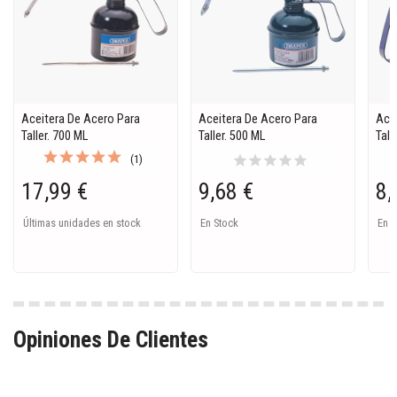
Aceitera De Acero Para
Aceitera De Acero Para
Ace
Taller. 700 ML
Taller. 500 ML
Tall
star
star
star
star
star
(1)
17,99 €
9,68 €
8,
Últimas unidades en stock
En Stock
En S
Opiniones De Clientes