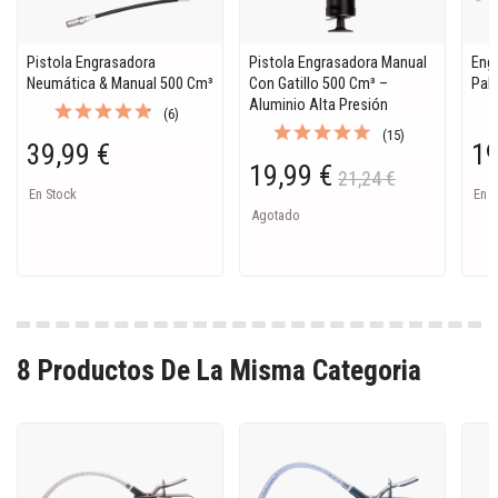
Pistola Engrasadora
Pistola Engrasadora Manual
Eng
Neumática & Manual 500 Cm³
Con Gatillo 500 Cm³ –
Pal
Aluminio Alta Presión
(6)
(15)
39,99 €
19
19,99 €
21,24 €
En Stock
En S
Agotado
8 Productos De La Misma Categoria