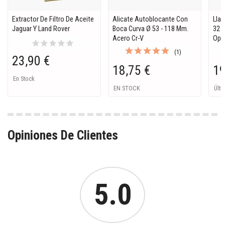
Extractor De Filtro De Aceite
Alicate Autoblocante Con
Llav
Jaguar Y Land Rover
Boca Curva Ø 53 - 118 Mm.
32 M
Acero Cr-V
Ope
star
star
star
star
star
(1)
23,90 €
18,75 €
19
En Stock
EN STOCK
Últi
Opiniones De Clientes
5.0