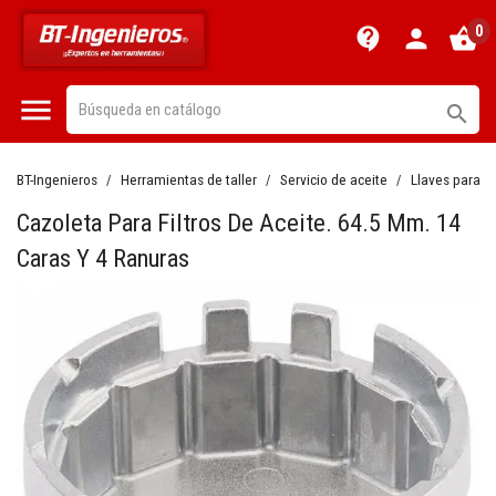
0
contact_support
person
shopping_basket


BT-Ingenieros
Herramientas de taller
Servicio de aceite
Llaves para fi
Cazoleta Para Filtros De Aceite. 64.5 Mm. 14
Caras Y 4 Ranuras