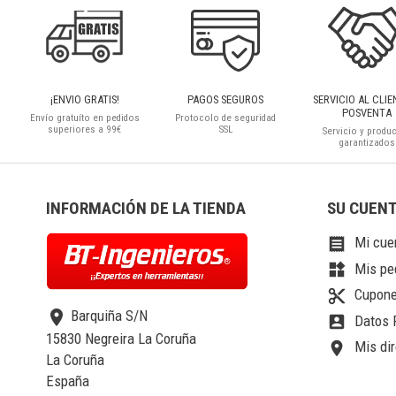
¡ENVIO GRATIS!
PAGOS SEGUROS
SERVICIO AL CLIE
POSVENTA
Envío gratuíto en pedidos
Protocolo de seguridad
superiores a 99€
SSL
Servicio y produ
garantizados
INFORMACIÓN DE LA TIENDA
SU CUEN
Mi cue

Mis pe
widgets
Cupone
content_cut
location_on
Barquiña S/N
Datos 
account_box
15830 Negreira La Coruña
Mis dir
location_on
La Coruña
España