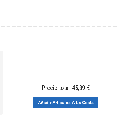
Precio total:
45,39 €
Añadir Articulos A La Cesta
.