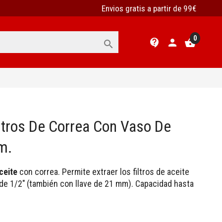
Envios gratis a partir de 99€
0
contact_support
person
shopping_basket

iltros De Correa Con Vaso De
m.
ceite
con correa. Permite extraer los filtros de aceite
 de 1/2" (también con llave de 21 mm). Capacidad hasta