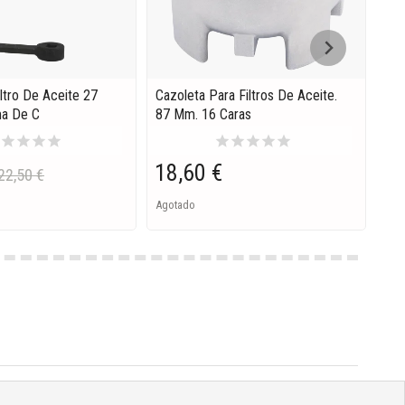
iltro De Aceite 27
Cazoleta Para Filtros De Aceite.
Lla
a De C
87 Mm. 16 Caras
Mot
r
star
star
star
star
star
star
star
star
star
18,60 €
11
22,50 €
Agotado
En S