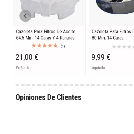
Cazoleta Para Filtros De Aceite.
Cazoleta Para Filtros 
64.5 Mm. 14 Caras Y 4 Ranuras
80 Mm. 14 Caras
star
star
star
star
s
(1)
21,00 €
9,99 €
En Stock
Agotado
Opiniones De Clientes