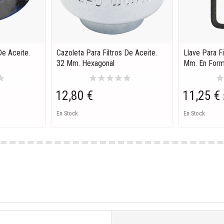
De Aceite.
Cazoleta Para Filtros De Aceite.
Llave Para F
32 Mm. Hexagonal
Mm. En Form
tar
star
star
star
star
star
sta
12,80 €
11,25 €
En Stock
En Stock