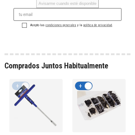
Avisarme cuando esté disponible
Acepto las
condiciones generales
y la
política de privacidad
.
Comprados Juntos Habitualmente
+
-
+
-