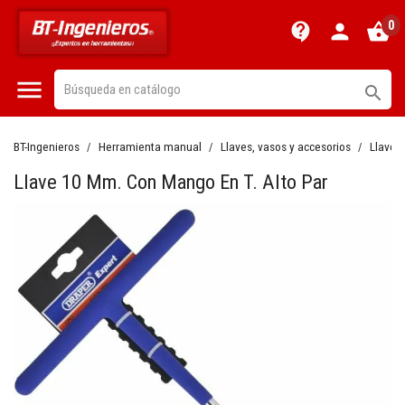
0
contact_support
person
shopping_basket


BT-Ingenieros
Herramienta manual
Llaves, vasos y accesorios
Llaves
Llave 10 Mm. Con Mango En T. Alto Par