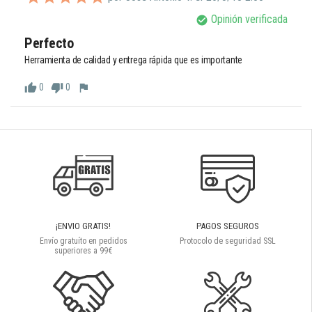
Opinión verificada
check_circle
Perfecto 
Herramienta de calidad y entrega rápida que es importante 
0
0
thumb_up
thumb_down
flag
¡ENVIO GRATIS!
PAGOS SEGUROS
Envío gratuíto en pedidos
Protocolo de seguridad SSL
superiores a 99€