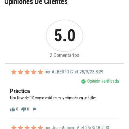
Opiniones De Clientes
5.0
2 Comentarios
por ALBERTO G. el
28/9/23 8:29
Opinión verificada
check_circle
Práctica 
Una llave del 10 como está es muy cómoda en un taller 
0
0
thumb_up
thumb_down
flag
por Jose Antonio V. el
26/3/18 2:00