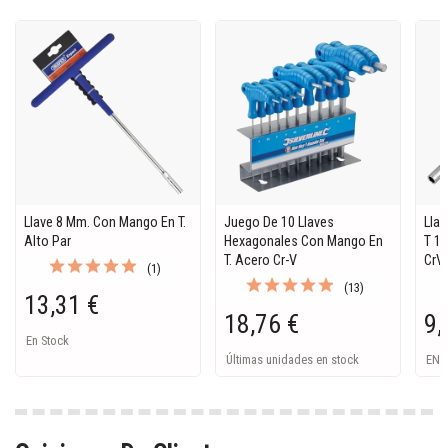
Llave 8 Mm. Con Mango En T.
Juego De 10 Llaves
Llav
Alto Par
Hexagonales Con Mango En
T 11
T. Acero Cr-V
CrV
(1)
(13)
13,31 €
18,76 €
9,
En Stock
Últimas unidades en stock
EN 