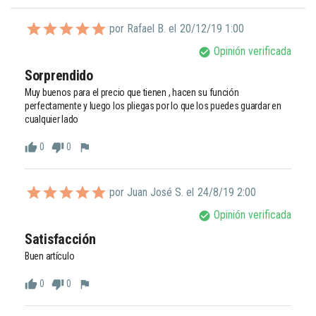
por Rafael B. el
20/12/19 1:00
Opinión verificada
check_circle
Sorprendido
Muy buenos para el precio que tienen , hacen su función 
perfectamente y luego los pliegas por lo que los puedes guardar en 
cualquier lado
0
0
thumb_up
thumb_down
flag
por Juan José S. el
24/8/19 2:00
Opinión verificada
check_circle
Satisfacción 
Buen artículo 
0
0
thumb_up
thumb_down
flag