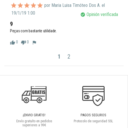
por Maria Luisa Timóteo Dos A. el
19/1/19 1:00
Opinión verificada
check_circle
9
Peças com bastante utilidade. 
0
0
thumb_up
thumb_down
flag
1
2
¡ENVIO GRATIS!
PAGOS SEGUROS
Envío gratuíto en pedidos
Protocolo de seguridad SSL
superiores a 99€