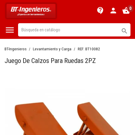
0
contact_support
person
shopping_basket


BT-Ingenieros
Levantamiento y Carga
REF:
BT10082
Juego De Calzos Para Ruedas 2PZ