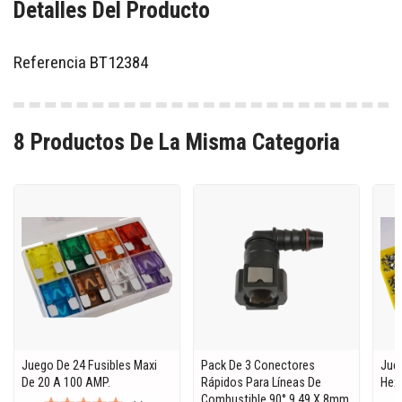
Detalles Del Producto
Referencia
BT12384
8 Productos De La Misma Categoria
Juego De 24 Fusibles Maxi
Pack De 3 Conectores
Jue
De 20 A 100 AMP.
Rápidos Para Líneas De
Hex
Combustible 90° 9.49 X 8mm