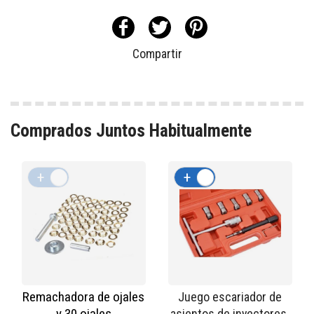
Compartir
Comprados Juntos Habitualmente
+
-
+
-
Remachadora de ojales
Juego escariador de
y 30 ojales
asientos de inyectores.