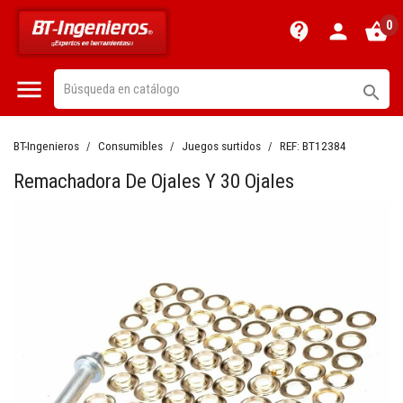
0
contact_support
person
shopping_basket


BT-Ingenieros
Consumibles
Juegos surtidos
REF:
BT12384
Remachadora De Ojales Y 30 Ojales