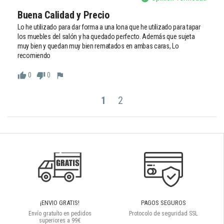
Buena Calidad y Precio
Lo he utilizado para dar forma a una lona que he utilizado para tapar 
los muebles del salón y ha quedado perfecto. Además que sujeta 
muy bien y quedan muy bien rematados en ambas caras, Lo 
recomiendo
0
0
thumb_up
thumb_down
flag
1
2
¡ENVIO GRATIS!
PAGOS SEGUROS
Envío gratuíto en pedidos
Protocolo de seguridad SSL
superiores a 99€