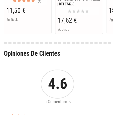
(4)
| BT13742-3
11,50 €
18
star
star
star
star
star
17,62 €
En Stock
Ago
Agotado
Opiniones De Clientes
4.6
5 Comentarios