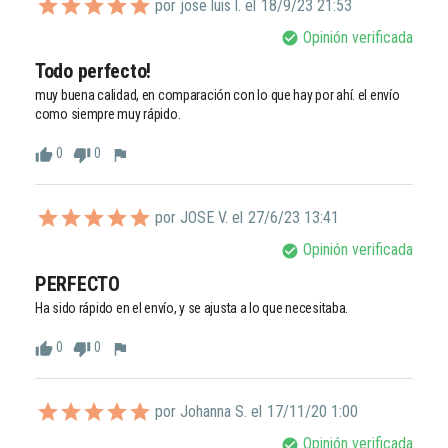
por jose luis l. el
18/9/23 21:53
Opinión verificada
check_circle
Todo perfecto!
muy buena calidad, en comparación con lo que hay por ahí. el envío 
como siempre muy rápido. 
0
0
thumb_up
thumb_down
flag
por JOSE V. el
27/6/23 13:41
Opinión verificada
check_circle
PERFECTO
Ha sido rápido en el envío, y se ajusta a lo que necesitaba.
0
0
thumb_up
thumb_down
flag
por Johanna S. el
17/11/20 1:00
Opinión verificada
check_circle