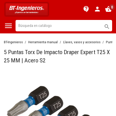
0
contact_support
person
shopping_basket


BT-Ingenieros
Herramienta manual
Llaves, vasos y accesorios
Puntas 
5 Puntas Torx De Impacto Draper Expert T25 X
25 MM | Acero S2