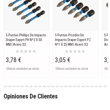
5 Puntas Phillips De Impacto
5 Puntas Pozidriv De
5 P
Draper Expert PH Nº2 X 50
Impacto Draper Expert PZ
Drap
MM | Acero S2
Nº1 X 25 MM | Acero S2
Ace
star
star
star
star
star
star
star
star
star
star
3,78 €
3,05 €
3,
Últimas unidades en stock
Últimas unidades en stock
EN 
Opiniones De Clientes