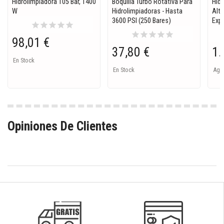
Hidrolimpiadora 105 Bar, 1400
Boquilla Turbo Rotativa Para
Hidr
W
Hidrolimpiadoras - Hasta
Alta
3600 PSI (250 Bares)
Expe
star
star
star
star
star
star
star
star
star
star
98,01 €
37,80 €
1.
En Stock
En Stock
Ago
Opiniones De Clientes