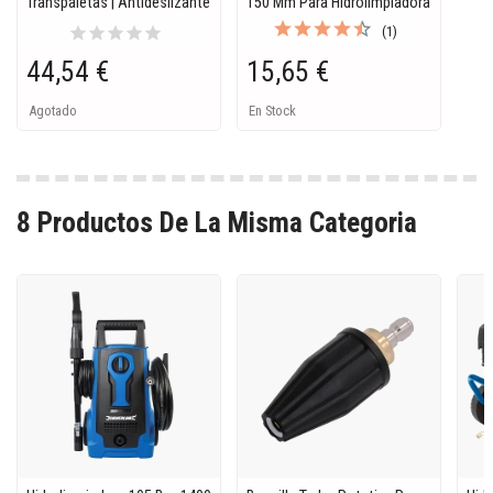
Transpaletas | Antideslizante
150 Mm Para Hidrolimpiadora
star
star
star
star
star
(1)
44,54 €
15,65 €
Agotado
En Stock
8 Productos De La Misma Categoria