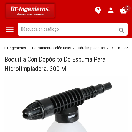
0
contact_support
person
shopping_basket


BT-Ingenieros
Herramientas eléctricas
Hidrolimpiadoras
REF:
BT1351
Boquilla Con Depósito De Espuma Para
Hidrolimpiadora. 300 Ml