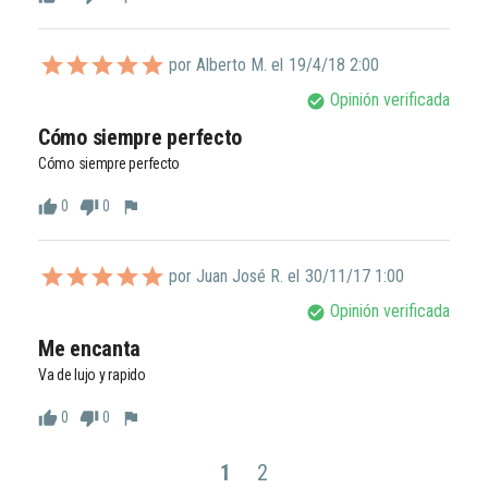
por Alberto M. el
19/4/18 2:00
Opinión verificada
check_circle
Cómo siempre perfecto
Cómo siempre perfecto
0
0
thumb_up
thumb_down
flag
por Juan José R. el
30/11/17 1:00
Opinión verificada
check_circle
Me encanta 
Va de lujo y rapido
0
0
thumb_up
thumb_down
flag
1
2