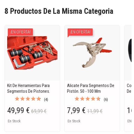
8 Productos De La Misma Categoria
¡EN OFERTA!
¡EN OFERTA!
Kit De Herramientas Para
Alicate Para Segmentos De
Com
Segmentos De Pistones.
Pistón. 50 - 100 Mm
De 
(4)
(6)
49,99 €
7,99 €
16
69,99 €
11,99 €
En Stock
En Stock
EN 