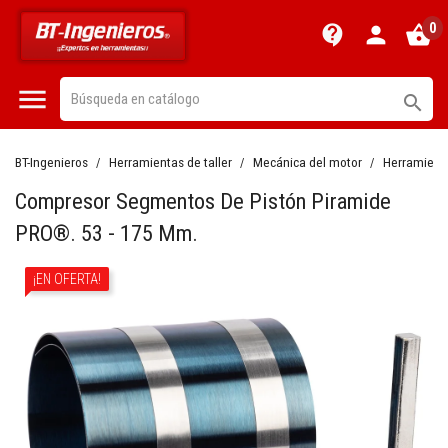
0
contact_support
person
shopping_basket


BT-Ingenieros
Herramientas de taller
Mecánica del motor
Herramienta
Compresor Segmentos De Pistón Piramide
PRO®. 53 - 175 Mm.
¡EN OFERTA!