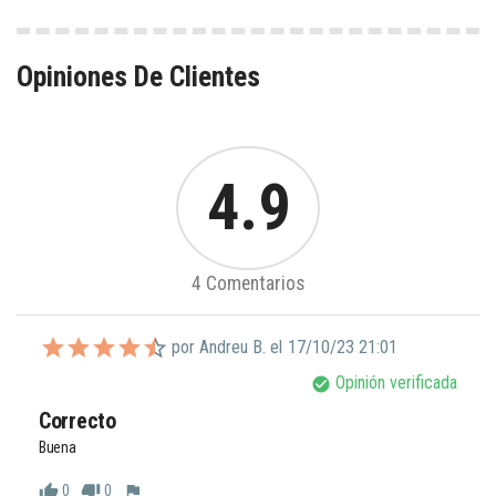
Opiniones De Clientes
4.9
4 Comentarios
por Andreu B. el
17/10/23 21:01
Opinión verificada
check_circle
Correcto
Buena
0
0
thumb_up
thumb_down
flag