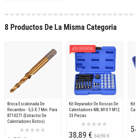
8 Productos De La Misma Categoria
¡EN OFERTA!
Broca Escalonada De
Kit Reparador De Roscas De
Kit 
Recambio - 5,5 X 7 Mm. Para
Calentadores M8, M10 Y M12.
Cal
BT10271 (extractor De
33 Piezas.
Calentadores Rotos)
star
star
star
star
star
54
star
star
star
star
star
38,89 €
54,90 €