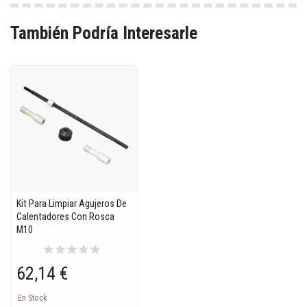
También Podría Interesarle
Kit Para Limpiar Agujeros De
Calentadores Con Rosca
M10
star
star
star
star
star
62,14 €
En Stock