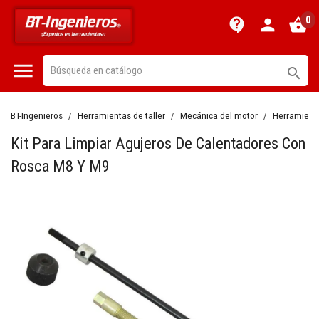
0
contact_support
person
shopping_basket


BT-Ingenieros
Herramientas de taller
Mecánica del motor
Herramient
Kit Para Limpiar Agujeros De Calentadores Con
Rosca M8 Y M9